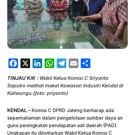
F
X
Li
W
T
E
S
a
n
h
el
m
h
TINJAU KIK :
Wakil Ketua Komisi C Sriyanto
c
k
at
e
ai
ar
Saputro melihat maket Kawasan Industri Kendal di
e
e
s
gr
l
e
Kaliwungu.(foto: priyanto)
b
dI
A
a
o
n
p
m
KENDAL –
Komisi C DPRD Jateng berharap ada
sepemahaman dalam pengelolaan sumber daya air
o
p
guna peningkatan pendapatan asli daerah (PAD).
k
Ungkapan itu dilontarkan Wakil Ketua Komisi C