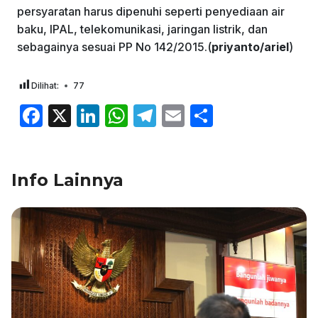
persyaratan harus dipenuhi seperti penyediaan air
baku, IPAL, telekomunikasi, jaringan listrik, dan
sebagainya sesuai PP No 142/2015.(
priyanto/ariel
)
Dilihat:
77
F
X
Li
W
T
E
S
a
n
h
el
m
h
c
k
at
e
ai
ar
Info Lainnya
e
e
s
gr
l
e
b
dI
A
a
o
n
p
m
o
p
k