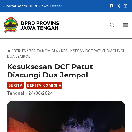
Skip
•
Portal Resmi DPRD Jawa Tengah
to
content
/
BERITA
/
BERITA KOMISI A
/
KESUKSESAN DCF PATUT DIACUNGI
DUA JEMPOL
Kesuksesan DCF Patut
Diacungi Dua Jempol
BERITA
BERITA KOMISI A
Tanggal -
24/08/2024