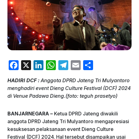
F
X
Li
W
T
E
S
a
n
h
el
m
h
HADIRI DCF :
Anggota DPRD Jateng Tri Mulyantoro
c
k
at
e
ai
ar
menghadiri event Dieng Culture Festival (DCF) 2024
e
e
s
gr
l
e
di Venue Padawa Dieng.(foto: teguh prasetyo)
b
dI
A
a
o
n
p
m
BANJARNEGARA –
Ketua DPRD Jateng diwakili
anggota DPRD Jateng Tri Mulyantoro mengapresiasi
o
p
kesuksesan pelaksanaan event Dieng Culture
k
Festival (DCF) 2024. Hal tersebut disampaikan usai