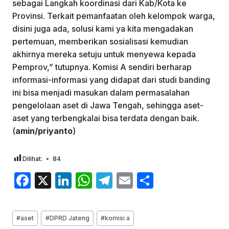
sebagai Langkah koordinasi dari Kab/Kota ke
Provinsi. Terkait pemanfaatan oleh kelompok warga,
disini juga ada, solusi kami ya kita mengadakan
pertemuan, memberikan sosialisasi kemudian
akhirnya mereka setuju untuk menyewa kepada
Pemprov,” tutupnya. Komisi A sendiri berharap
informasi-informasi yang didapat dari studi banding
ini bisa menjadi masukan dalam permasalahan
pengelolaan aset di Jawa Tengah, sehingga aset-
aset yang terbengkalai bisa terdata dengan baik.
(
amin/priyanto
)
Dilihat:
84
F
X
Li
W
T
E
S
a
n
h
el
m
h
c
k
at
e
ai
ar
Post
#
aset
#
DPRD Jateng
#
komisi a
Tags: