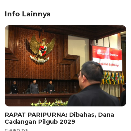
e
e
s
gr
l
e
b
dI
A
a
Info Lainnya
o
n
p
m
o
p
k
RAPAT PARIPURNA: Dibahas, Dana
Cadangan Pilgub 2029
05/08/2026