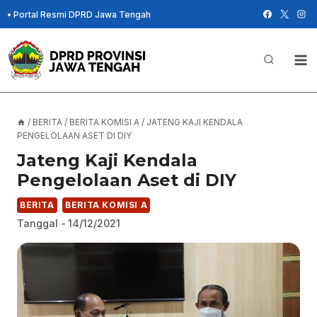
Skip
•
Portal Resmi DPRD Jawa Tengah
to
content
/
BERITA
/
BERITA KOMISI A
/
JATENG KAJI KENDALA
PENGELOLAAN ASET DI DIY
Jateng Kaji Kendala
Pengelolaan Aset di DIY
BERITA
BERITA KOMISI A
Tanggal -
14/12/2021