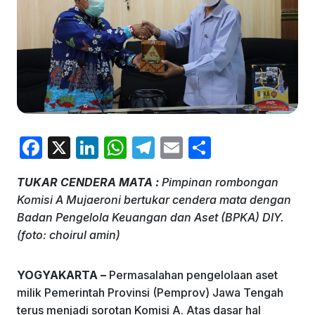
F
X
Li
W
T
E
S
a
n
h
el
m
h
TUKAR CENDERA MATA :
Pimpinan rombongan
c
k
at
e
ai
ar
Komisi A Mujaeroni bertukar cendera mata dengan
e
e
s
gr
l
e
Badan Pengelola Keuangan dan Aset (BPKA) DIY.
b
dI
A
a
(foto: choirul amin)
o
n
p
m
YOGYAKARTA –
Permasalahan pengelolaan aset
o
p
milik Pemerintah Provinsi (Pemprov) Jawa Tengah
k
terus menjadi sorotan Komisi A. Atas dasar hal