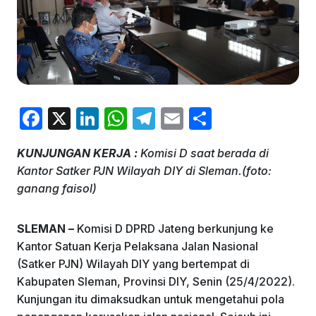
F
X
Li
W
T
E
S
a
n
h
el
m
h
KUNJUNGAN KERJA :
Komisi D saat berada di
c
k
at
e
ai
ar
Kantor Satker PJN Wilayah DIY di Sleman.(foto:
e
e
s
gr
l
e
ganang faisol)
b
dI
A
a
o
n
p
m
SLEMAN –
Komisi D DPRD Jateng berkunjung ke
Kantor Satuan Kerja Pelaksana Jalan Nasional
o
p
(Satker PJN) Wilayah DIY yang bertempat di
k
Kabupaten Sleman, Provinsi DIY, Senin (25/4/2022).
Kunjungan itu dimaksudkan untuk mengetahui pola