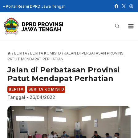
Skip
•
Portal Resmi DPRD Jawa Tengah
to
content
/
BERITA
/
BERITA KOMISI D
/
JALAN DI PERBATASAN PROVINSI
PATUT MENDAPAT PERHATIAN
Jalan di Perbatasan Provinsi
Patut Mendapat Perhatian
BERITA
BERITA KOMISI D
Tanggal -
26/04/2022