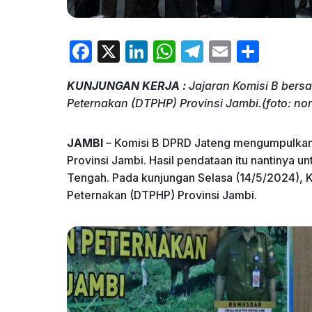
F
X
Li
W
T
E
S
a
n
h
el
m
h
KUNJUNGAN KERJA :
Jajaran Komisi B bers
c
k
at
e
ai
ar
Peternakan (DTPHP) Provinsi Jambi.(foto: n
e
e
s
gr
l
e
b
dI
A
a
JAMBI
– Komisi B DPRD Jateng mengumpulkan 
o
n
p
m
Provinsi Jambi. Hasil pendataan itu nantinya 
Tengah. Pada kunjungan Selasa (14/5/2024), K
o
p
Peternakan (DTPHP) Provinsi Jambi.
k