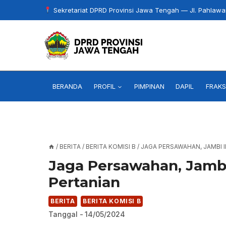
Skip
Sekretariat DPRD Provinsi Jawa Tengah — Jl. Pahlaw
to
content
BERANDA
PROFIL
PIMPINAN
DAPIL
FRAKS
/
BERITA
/
BERITA KOMISI B
/
JAGA PERSAWAHAN, JAMBI 
Jaga Persawahan, Jambi
Pertanian
BERITA
BERITA KOMISI B
Tanggal -
14/05/2024