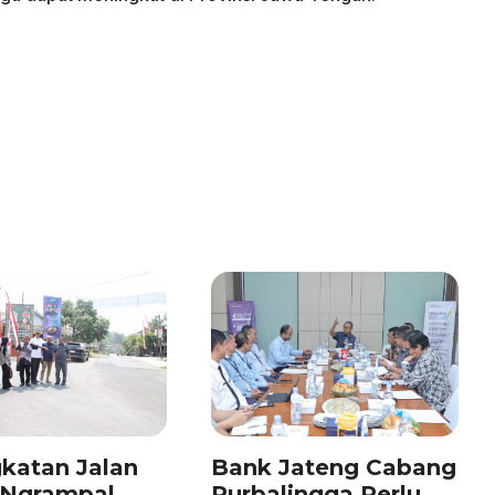
katan Jalan
Bank Jateng Cabang
–Ngrampal
Purbalingga Perlu