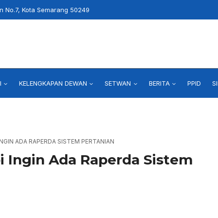
an No.7, Kota Semarang 50249
I
KELENGKAPAN DEWAN
SETWAN
BERITA
PPID
S
INGIN ADA RAPERDA SISTEM PERTANIAN
 Ingin Ada Raperda Sistem