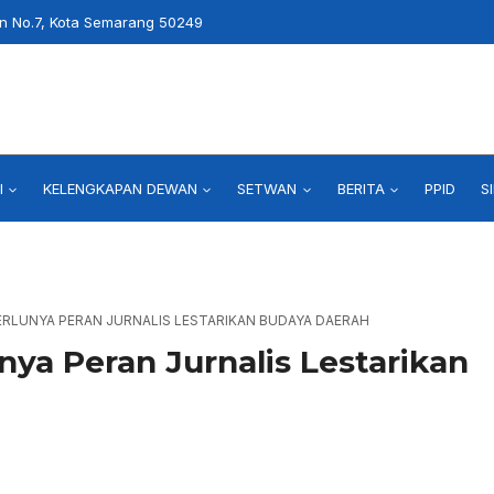
an No.7, Kota Semarang 50249
I
KELENGKAPAN DEWAN
SETWAN
BERITA
PPID
S
RLUNYA PERAN JURNALIS LESTARIKAN BUDAYA DAERAH
a Peran Jurnalis Lestarikan