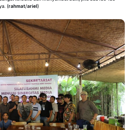
a. (
rahmat
/
ariel
)