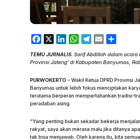
F
X
Li
W
T
E
S
a
n
h
el
m
h
TEMU JURNALIS
. Sarif Abdillah dalam aca
c
k
at
e
ai
ar
Provinsi Jateng’ di Kabupaten Banyumas, Rabu
e
e
s
gr
l
e
b
dI
A
a
PURWOKERTO
– Wakil Ketua DPRD Provinsi Ja
o
n
p
m
Banyumas untuk lebih fokus menciptakan karya
terutama berperan mempertahankan tradisi-trad
o
p
peradaban asing.
k
“Yang penting bukan sekadar bekerja menjalank
rakyat, saya akan merasa malu jika ditanya ap
tak bisa menjawab. Oleh karena itu, kita semu