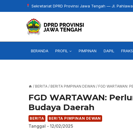
Skip
Sekretariat DPRD Provinsi Jawa Tengah — Jl. Pahlaw
to
content
BERANDA
PROFIL
PIMPINAN
DAPIL
FRAKS
/
BERITA
/
BERITA PIMPINAN DEWAN
/
FGD WARTAWAN: PE
FGD WARTAWAN: Perluny
Budaya Daerah
BERITA
BERITA PIMPINAN DEWAN
Tanggal -
12/02/2025