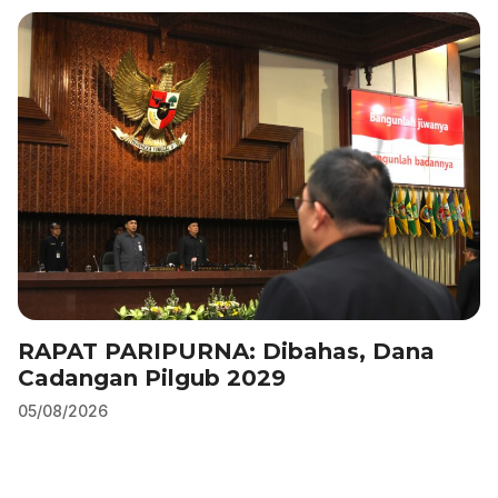
b
dI
A
a
o
n
p
m
o
p
k
RAPAT PARIPURNA: Dibahas, Dana
Cadangan Pilgub 2029
05/08/2026