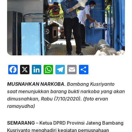
F
X
Li
W
T
E
S
a
n
h
el
m
h
MUSNAHKAN NARKOBA
. Bambang Kusriyanto
c
k
at
e
ai
ar
saat menunjukkan barang bukti narkoba yang akan
e
e
s
gr
l
e
dimusnahkan, Rabu (7/10/2020). (foto ervan
b
dI
A
a
ramayudha)
o
n
p
m
SEMARANG
– Ketua DPRD Provinsi Jateng Bambang
o
p
Kusriyanto menghadiri kegiatan pemusnahaan