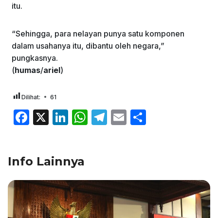
itu.
“Sehingga, para nelayan punya satu komponen
dalam usahanya itu, dibantu oleh negara,”
pungkasnya.
(
humas
/
ariel
)
Dilihat:
61
F
X
Li
W
T
E
S
a
n
h
el
m
h
c
k
at
e
ai
ar
Info Lainnya
e
e
s
gr
l
e
b
dI
A
a
o
n
p
m
o
p