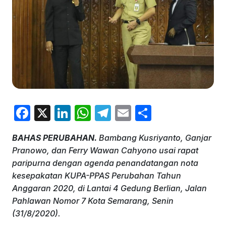
F
X
Li
W
T
E
S
a
n
h
el
m
h
BAHAS PERUBAHAN.
Bambang Kusriyanto, Ganjar
c
k
at
e
ai
ar
Pranowo, dan Ferry Wawan Cahyono usai rapat
e
e
s
gr
l
e
paripurna dengan agenda penandatangan nota
b
dI
A
a
kesepakatan KUPA-PPAS Perubahan Tahun
Anggaran 2020, di Lantai 4 Gedung Berlian, Jalan
o
n
p
m
Pahlawan Nomor 7 Kota Semarang, Senin
o
p
(31/8/2020).
k