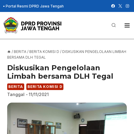
Skip
•
Portal Resmi DPRD Jawa Tengah
to
content
/
BERITA
/
BERITA KOMISI D
/
DISKUSIKAN PENGELOLAAN LIMBAH
BERSAMA DLH TEGAL
Diskusikan Pengelolaan
Limbah bersama DLH Tegal
BERITA
BERITA KOMISI D
Tanggal -
11/11/2021