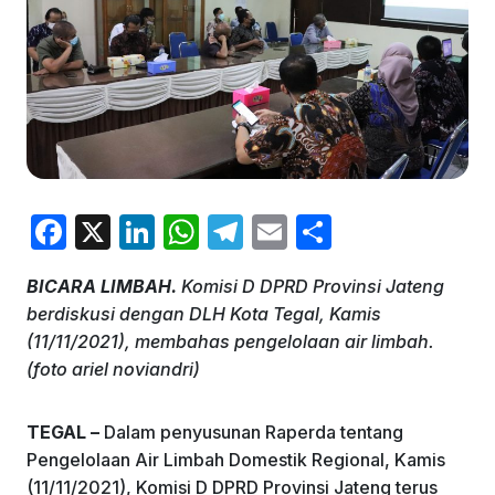
F
X
Li
W
T
E
S
a
n
h
el
m
h
BICARA LIMBAH.
Komisi D DPRD Provinsi Jateng
c
k
at
e
ai
ar
berdiskusi dengan DLH Kota Tegal, Kamis
e
e
s
gr
l
e
(11/11/2021), membahas pengelolaan air limbah.
b
dI
A
a
(foto ariel noviandri)
o
n
p
m
TEGAL –
Dalam penyusunan Raperda tentang
o
p
Pengelolaan Air Limbah Domestik Regional, Kamis
k
(11/11/2021), Komisi D DPRD Provinsi Jateng terus