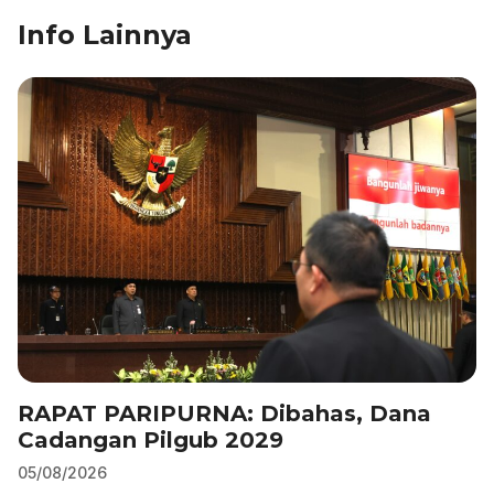
c
k
at
e
ai
ar
Info Lainnya
e
e
s
gr
l
e
b
dI
A
a
o
n
p
m
o
p
k
RAPAT PARIPURNA: Dibahas, Dana
Cadangan Pilgub 2029
05/08/2026