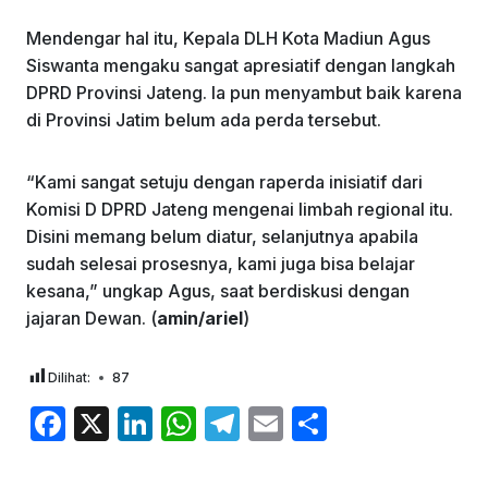
Mendengar hal itu, Kepala DLH Kota Madiun Agus
Siswanta mengaku sangat apresiatif dengan langkah
DPRD Provinsi Jateng. Ia pun menyambut baik karena
di Provinsi Jatim belum ada perda tersebut.
“Kami sangat setuju dengan raperda inisiatif dari
Komisi D DPRD Jateng mengenai limbah regional itu.
Disini memang belum diatur, selanjutnya apabila
sudah selesai prosesnya, kami juga bisa belajar
kesana,” ungkap Agus, saat berdiskusi dengan
jajaran Dewan. (
amin/ariel
)
Dilihat:
87
F
X
Li
W
T
E
S
a
n
h
el
m
h