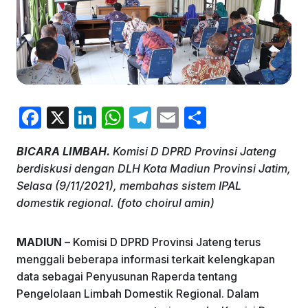
F
X
Li
W
T
E
S
a
n
h
el
m
h
BICARA LIMBAH.
Komisi D DPRD Provinsi Jateng
c
k
at
e
ai
ar
berdiskusi dengan DLH Kota Madiun Provinsi Jatim,
e
e
s
gr
l
e
Selasa (9/11/2021), membahas sistem IPAL
b
dI
A
a
domestik regional. (foto choirul amin)
o
n
p
m
MADIUN
– Komisi D DPRD Provinsi Jateng terus
o
p
menggali beberapa informasi terkait kelengkapan
k
data sebagai Penyusunan Raperda tentang
Pengelolaan Limbah Domestik Regional. Dalam