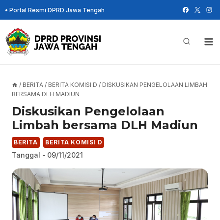
Skip
•
Portal Resmi DPRD Jawa Tengah
to
content
/
BERITA
/
BERITA KOMISI D
/
DISKUSIKAN PENGELOLAAN LIMBAH
BERSAMA DLH MADIUN
Diskusikan Pengelolaan
Limbah bersama DLH Madiun
BERITA
BERITA KOMISI D
Tanggal -
09/11/2021