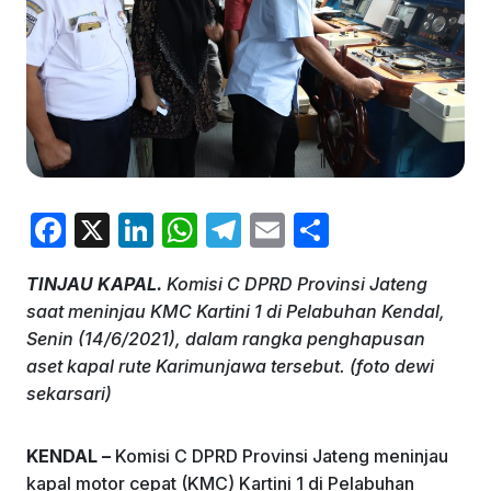
F
X
Li
W
T
E
S
a
n
h
el
m
h
TINJAU KAPAL.
Komisi C DPRD Provinsi Jateng
c
k
at
e
ai
ar
saat meninjau KMC Kartini 1 di Pelabuhan Kendal,
e
e
s
gr
l
e
Senin (14/6/2021), dalam rangka penghapusan
b
dI
A
a
aset kapal rute Karimunjawa tersebut. (foto dewi
sekarsari)
o
n
p
m
o
p
KENDAL –
Komisi C DPRD Provinsi Jateng meninjau
k
kapal motor cepat (KMC) Kartini 1 di Pelabuhan