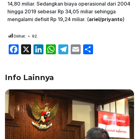
14,80 miliar. Sedangkan biaya operasional dari 2004
hingga 2019 sebesar Rp 34,05 miliar sehingga
mengalami defisit Rp 19,24 miliar. (
ariel/priyanto
)
Dilihat:
92
F
X
Li
W
T
E
S
a
n
h
el
m
h
c
k
at
e
ai
ar
Info Lainnya
e
e
s
gr
l
e
b
dI
A
a
o
n
p
m
o
p
k