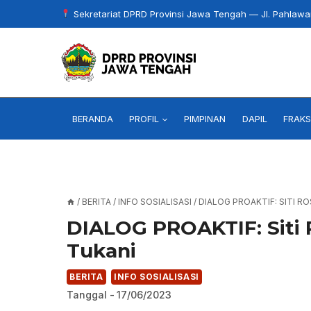
Skip
Sekretariat DPRD Provinsi Jawa Tengah — Jl. Pahlaw
to
content
BERANDA
PROFIL
PIMPINAN
DAPIL
FRAKS
/
BERITA
/
INFO SOSIALISASI
/
DIALOG PROAKTIF: SITI R
DIALOG PROAKTIF: Siti 
Tukani
BERITA
INFO SOSIALISASI
Tanggal -
17/06/2023