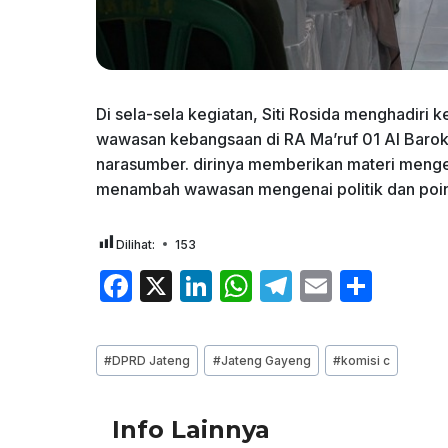
Di sela-sela kegiatan, Siti Rosida menghadiri 
wawasan kebangsaan di RA Ma’ruf 01 Al Barok
narasumber. dirinya memberikan materi mengen
menambah wawasan mengenai politik dan poi
Dilihat:
153
F
X
Li
W
T
E
S
a
n
h
el
m
h
c
k
at
e
ai
ar
Post
#
DPRD Jateng
#
Jateng Gayeng
#
komisi c
e
e
s
gr
l
e
Tags:
b
dI
A
a
Info Lainnya
o
n
p
m