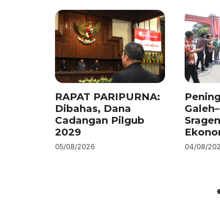
o
p
k
RAPAT PARIPURNA:
Pening
Dibahas, Dana
Galeh
Cadangan Pilgub
Srage
2029
Ekono
05/08/2026
04/08/20