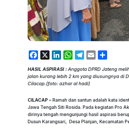
F
X
Li
W
T
E
S
a
n
h
el
m
h
HASIL ASPIRASI :
Anggota DPRD Jateng meliha
c
k
at
e
ai
ar
jalan kurang lebih 2 km yang diusungnya di
e
e
s
gr
l
e
Cilacap.(foto: azhar al hadi)
b
dI
A
a
o
n
p
m
CILACAP –
Ramah dan santun adalah kata iden
Jawa Tengah Siti Rosida. Pada kegiatan Pro A
o
p
dirinya tengah mengunjungi hasil aspirasi beru
k
Dusun Karangsari, Desa Planjan, Kecamatan Pe