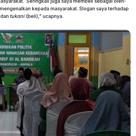
syarakat. Seringkali juga saya membeli sebagai oleh-
 mengenalkan kepada masyarakat. Slogan saya terhadap
 dan
tukani
(beli),” ucapnya.