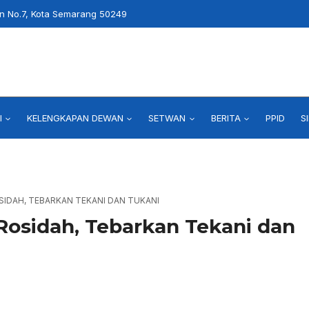
an No.7, Kota Semarang 50249
I
KELENGKAPAN DEWAN
SETWAN
BERITA
PPID
S
OSIDAH, TEBARKAN TEKANI DAN TUKANI
Rosidah, Tebarkan Tekani dan