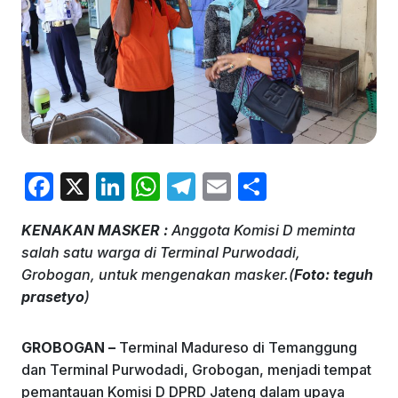
F
X
Li
W
T
E
S
a
n
h
el
m
h
KENAKAN MASKER :
Anggota Komisi D meminta
c
k
at
e
ai
ar
salah satu warga di Terminal Purwodadi,
e
e
s
gr
l
e
Grobogan, untuk mengenakan masker.(
Foto: teguh
b
dI
A
a
prasetyo
)
o
n
p
m
GROBOGAN –
Terminal Madureso di Temanggung
o
p
dan Terminal Purwodadi, Grobogan, menjadi tempat
k
pemantauan Komisi D DPRD Jateng dalam upaya