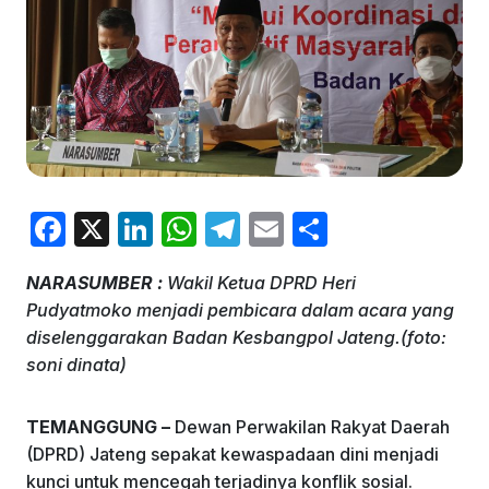
F
X
Li
W
T
E
S
a
n
h
el
m
h
NARASUMBER :
Wakil Ketua DPRD Heri
c
k
at
e
ai
ar
Pudyatmoko menjadi pembicara dalam acara yang
e
e
s
gr
l
e
diselenggarakan Badan Kesbangpol Jateng.(foto:
b
dI
A
a
soni dinata)
o
n
p
m
TEMANGGUNG –
Dewan Perwakilan Rakyat Daerah
o
p
(DPRD) Jateng sepakat kewaspadaan dini menjadi
k
kunci untuk mencegah terjadinya konflik sosial.