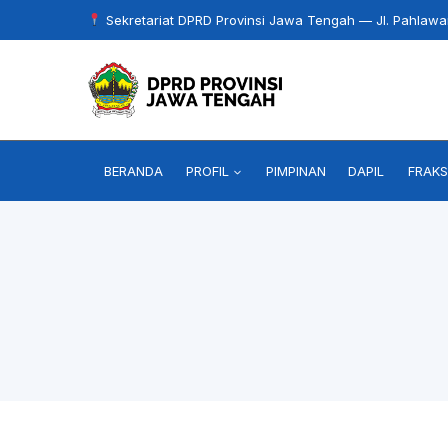
Skip
Sekretariat DPRD Provinsi Jawa Tengah — Jl. Pahlaw
to
content
BERANDA
PROFIL
PIMPINAN
DAPIL
FRAKS