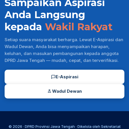
Sampaikan Aspirasi
Anda Langsung
kepada
Wakil Rakyat
Setiap suara masyarakat berharga. Lewat E-Aspirasi dan
Wadul Dewan, Anda bisa menyampaikan harapan,
keluhan, dan masukan pembangunan kepada anggota
DPRD Jawa Tengah — mudah, cepat, dan terverifikasi.
E-Aspirasi
Wadul Dewan
© 2026 ·
DPRD Provinsi Jawa Tengah
· Dikelola oleh
Sekretariat