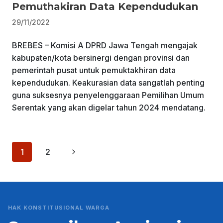
Pemuthakiran Data Kependudukan
29/11/2022
BREBES – Komisi A DPRD Jawa Tengah mengajak
kabupaten/kota bersinergi dengan provinsi dan
pemerintah pusat untuk pemuktakhiran data
kependudukan. Keakurasian data sangatlah penting
guna suksesnya penyelenggaraan Pemilihan Umum
Serentak yang akan digelar tahun 2024 mendatang.
Page
Next
1
2
navigation
Page
HAK KONSTITUSIONAL WARGA