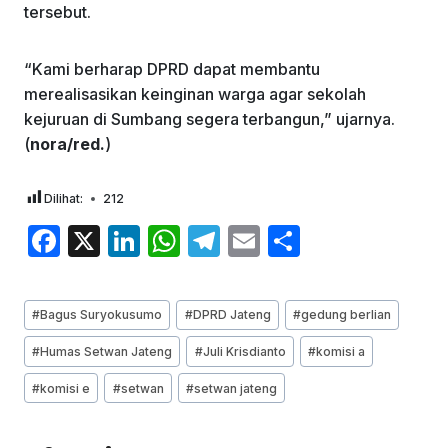
tersebut.
“Kami berharap DPRD dapat membantu
merealisasikan keinginan warga agar sekolah
kejuruan di Sumbang segera terbangun,” ujarnya.
(
nora/red.
)
Dilihat:
212
F
X
Li
W
T
E
S
a
n
h
el
m
h
c
k
at
e
ai
ar
Post
#
Bagus Suryokusumo
#
DPRD Jateng
#
gedung berlian
e
e
s
gr
l
e
Tags:
#
Humas Setwan Jateng
#
Juli Krisdianto
#
komisi a
b
dI
A
a
#
komisi e
#
setwan
#
setwan jateng
o
n
p
m
o
p