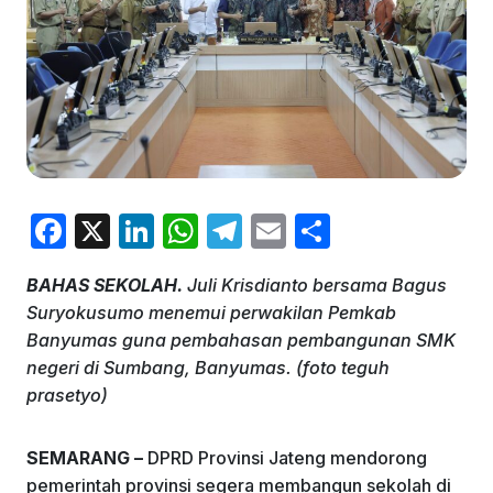
F
X
Li
W
T
E
S
a
n
h
el
m
h
BAHAS SEKOLAH.
Juli Krisdianto bersama Bagus
c
k
at
e
ai
ar
Suryokusumo menemui perwakilan Pemkab
e
e
s
gr
l
e
Banyumas guna pembahasan pembangunan SMK
b
dI
A
a
negeri di Sumbang, Banyumas. (foto teguh
prasetyo)
o
n
p
m
o
p
SEMARANG –
DPRD Provinsi Jateng mendorong
k
pemerintah provinsi segera membangun sekolah di