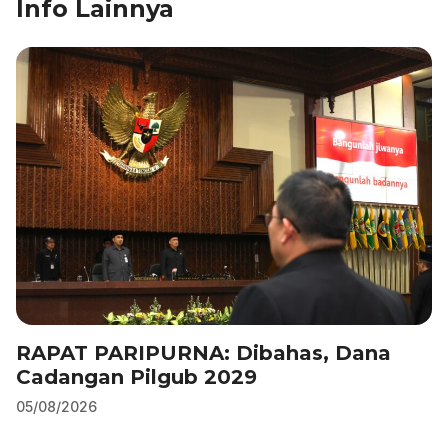
Info Lainnya
k
RAPAT PARIPURNA: Dibahas, Dana
Cadangan Pilgub 2029
05/08/2026