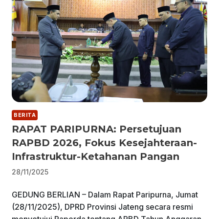
BERITA
RAPAT PARIPURNA: Persetujuan
RAPBD 2026, Fokus Kesejahteraan-
Infrastruktur-Ketahanan Pangan
28/11/2025
GEDUNG BERLIAN – Dalam Rapat Paripurna, Jumat
(28/11/2025), DPRD Provinsi Jateng secara resmi