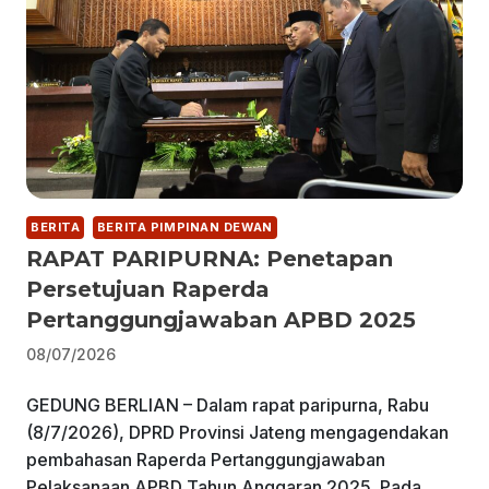
BERITA
BERITA PIMPINAN DEWAN
RAPAT PARIPURNA: Penetapan
Persetujuan Raperda
Pertanggungjawaban APBD 2025
08/07/2026
GEDUNG BERLIAN – Dalam rapat paripurna, Rabu
(8/7/2026), DPRD Provinsi Jateng mengagendakan
pembahasan Raperda Pertanggungjawaban
Pelaksanaan APBD Tahun Anggaran 2025. Pada