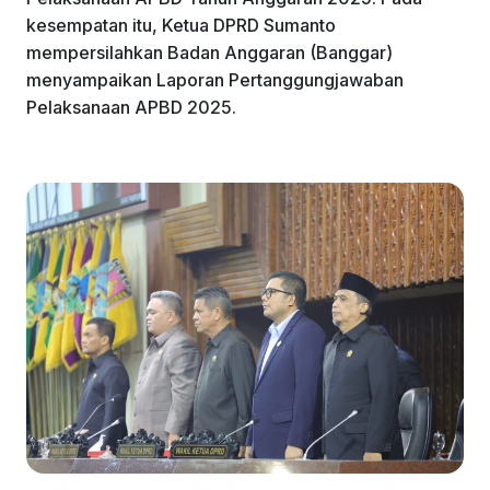
kesempatan itu, Ketua DPRD Sumanto
mempersilahkan Badan Anggaran (Banggar)
menyampaikan Laporan Pertanggungjawaban
Pelaksanaan APBD 2025.