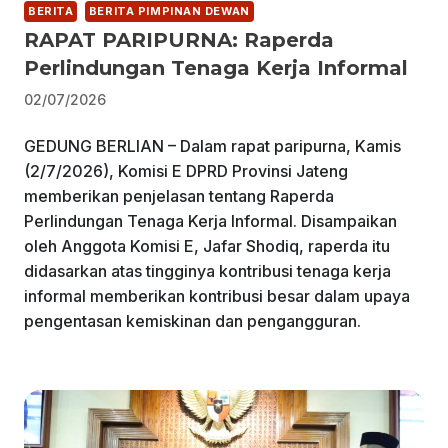
BERITA
BERITA PIMPINAN DEWAN
RAPAT PARIPURNA: Raperda
Perlindungan Tenaga Kerja Informal
02/07/2026
GEDUNG BERLIAN – Dalam rapat paripurna, Kamis
(2/7/2026), Komisi E DPRD Provinsi Jateng
memberikan penjelasan tentang Raperda
Perlindungan Tenaga Kerja Informal. Disampaikan
oleh Anggota Komisi E, Jafar Shodiq, raperda itu
didasarkan atas tingginya kontribusi tenaga kerja
informal memberikan kontribusi besar dalam upaya
pengentasan kemiskinan dan pengangguran.