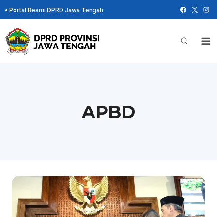
Skip
•
Portal Resmi DPRD Jawa Tengah
to
content
APBD