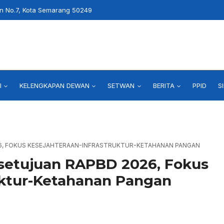
an No.7, Kota Semarang 50249
I
KELENGKAPAN DEWAN
SETWAN
BERITA
PPID
S
26, FOKUS KESEJAHTERAAN-INFRASTRUKTUR-KETAHANAN PANGAN
etujuan RAPBD 2026, Fokus
uktur-Ketahanan Pangan