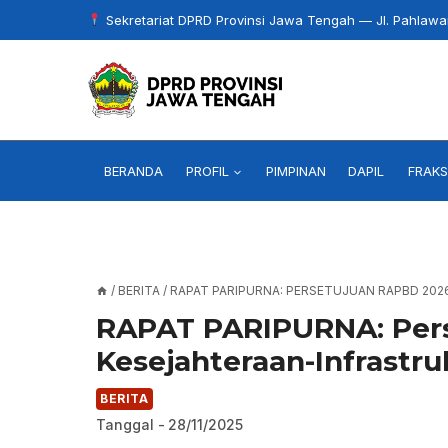
Skip
Sekretariat DPRD Provinsi Jawa Tengah — Jl. Pahlaw
to
content
BERANDA
PROFIL
PIMPINAN
DAPIL
FRAKS
/
BERITA
/
RAPAT PARIPURNA: PERSETUJUAN RAPBD 20
RAPAT PARIPURNA: Pers
Kesejahteraan-Infrastr
BERITA
Tanggal -
28/11/2025