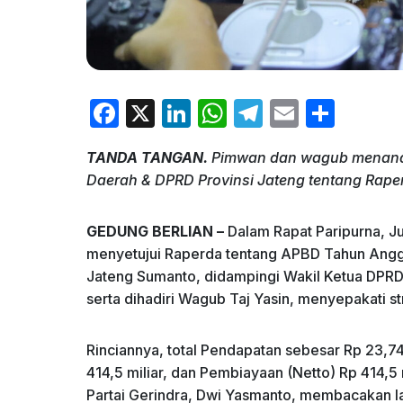
F
X
Li
W
T
E
S
a
n
h
el
m
h
TANDA TANGAN.
Pimwan dan wagub menand
c
k
at
e
ai
ar
Daerah & DPRD Provinsi Jateng tentang Raper
e
e
s
gr
l
e
b
dI
A
a
GEDUNG BERLIAN –
Dalam Rapat Paripurna, Ju
o
n
p
m
menyetujui Raperda tentang APBD Tahun Angga
Jateng Sumanto, didampingi Wakil Ketua DPRD
o
p
serta dihadiri Wagub Taj Yasin, menyepakati s
k
Rinciannya, total Pendapatan sebesar Rp 23,74 tri
414,5 miliar, dan Pembiayaan (Netto) Rp 414,5 
Partai Gerindra, Dwi Yasmanto, membacakan 