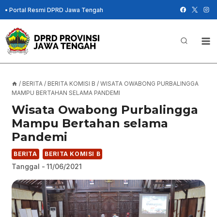
Skip
•
Portal Resmi DPRD Jawa Tengah
to
content
/
BERITA
/
BERITA KOMISI B
/
WISATA OWABONG PURBALINGGA
MAMPU BERTAHAN SELAMA PANDEMI
Wisata Owabong Purbalingga
Mampu Bertahan selama
Pandemi
BERITA
BERITA KOMISI B
Tanggal -
11/06/2021