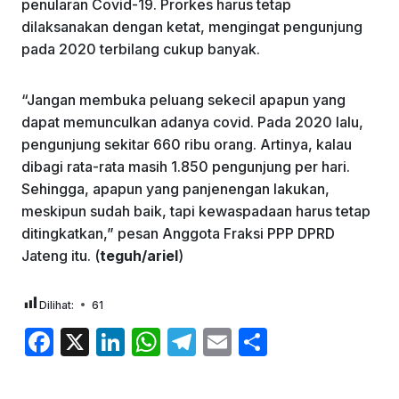
penularan Covid-19. Prorkes harus tetap
dilaksanakan dengan ketat, mengingat pengunjung
pada 2020 terbilang cukup banyak.
“Jangan membuka peluang sekecil apapun yang
dapat memunculkan adanya covid. Pada 2020 lalu,
pengunjung sekitar 660 ribu orang. Artinya, kalau
dibagi rata-rata masih 1.850 pengunjung per hari.
Sehingga, apapun yang panjenengan lakukan,
meskipun sudah baik, tapi kewaspadaan harus tetap
ditingkatkan,” pesan Anggota Fraksi PPP DPRD
Jateng itu. (
teguh/ariel
)
Dilihat:
61
F
X
Li
W
T
E
S
a
n
h
el
m
h
c
k
at
e
ai
ar