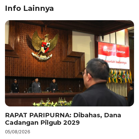
Info Lainnya
e
e
s
gr
l
e
b
dI
A
a
o
n
p
m
o
p
k
RAPAT PARIPURNA: Dibahas, Dana
Cadangan Pilgub 2029
05/08/2026