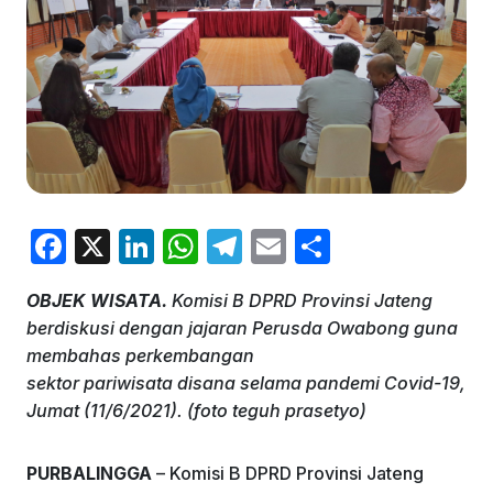
F
X
Li
W
T
E
S
a
n
h
el
m
h
OBJEK WISATA.
Komisi B DPRD Provinsi Jateng
c
k
at
e
ai
ar
berdiskusi dengan jajaran Perusda Owabong guna
e
e
s
gr
l
e
membahas perkembangan
b
dI
A
a
sektor pariwisata disana selama pandemi Covid-19,
Jumat (11/6/2021). (foto teguh prasetyo)
o
n
p
m
o
p
PURBALINGGA
– Komisi B DPRD Provinsi Jateng
k