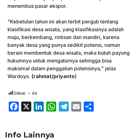
menembus pasar ekspor.
“Kebetulan tahun ini akan terbit pergub tentang
klasifikasi desa wisata, yang klasifikasinya adalah
maju, berkembang, rintisan dan mandiri, karena
banyak desa yang punya sedikit potensi, namun
berani membentuk desa wisata, maka butuh payung
hukumnya untuk mengaturnya sehingga bisa
maksimal dalam penggalian potensinya,” jelas
Wardoyo.
(rahmat/priyanto
)
Dilihat:
64
F
X
Li
W
T
E
S
a
n
h
el
m
h
c
k
at
e
ai
ar
Info Lainnya
e
e
s
gr
l
e