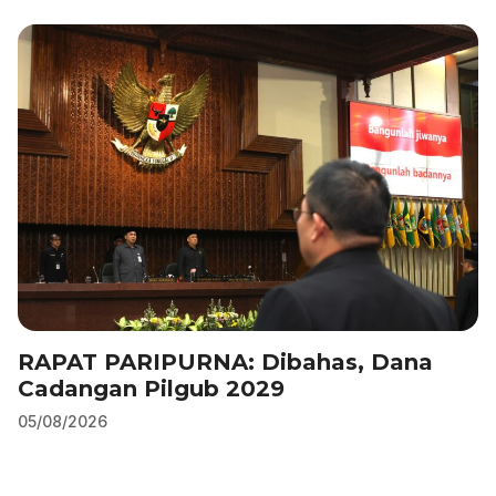
b
dI
A
a
o
n
p
m
o
p
k
RAPAT PARIPURNA: Dibahas, Dana
Cadangan Pilgub 2029
05/08/2026