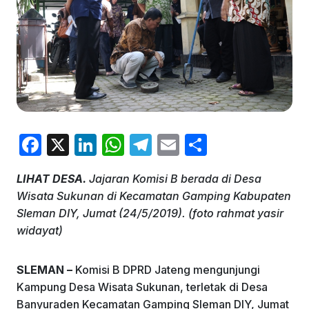
F
X
Li
W
T
E
S
a
n
h
el
m
h
LIHAT DESA.
Jajaran Komisi B berada di Desa
c
k
at
e
ai
ar
Wisata Sukunan di Kecamatan Gamping Kabupaten
e
e
s
gr
l
e
Sleman DIY, Jumat (24/5/2019). (foto rahmat yasir
b
dI
A
a
widayat)
o
n
p
m
SLEMAN –
Komisi B DPRD Jateng mengunjungi
o
p
Kampung Desa Wisata Sukunan, terletak di Desa
k
Banyuraden Kecamatan Gamping Sleman DIY, Jumat