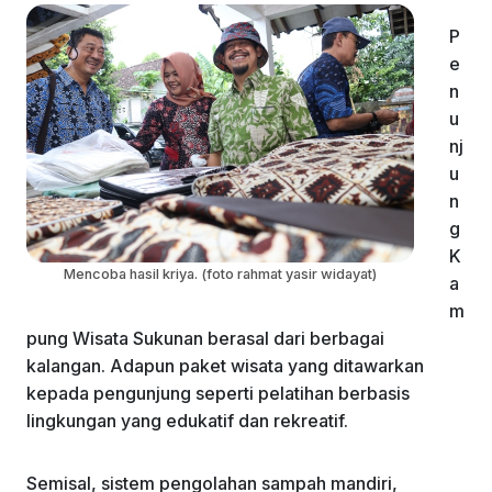
P
e
n
u
nj
u
n
g
K
Mencoba hasil kriya. (foto rahmat yasir widayat)
a
m
pung Wisata Sukunan berasal dari berbagai
kalangan. Adapun paket wisata yang ditawarkan
kepada pengunjung seperti pelatihan berbasis
lingkungan yang edukatif dan rekreatif.
Semisal, sistem pengolahan sampah mandiri,