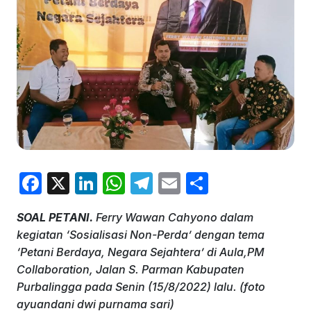
F
X
Li
W
T
E
S
a
n
h
el
m
h
SOAL PETANI.
Ferry Wawan Cahyono dalam
c
k
at
e
ai
ar
kegiatan ‘Sosialisasi Non-Perda’ dengan tema
e
e
s
gr
l
e
‘Petani Berdaya, Negara Sejahtera’ di Aula,PM
b
dI
A
a
Collaboration, Jalan S. Parman Kabupaten
Purbalingga pada Senin (15/8/2022) lalu. (foto
o
n
p
m
ayuandani dwi purnama sari)