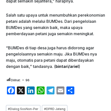
dapat semakin sejahtera,” harapnya.
Salah satu upaya untuk menumbuhkan perekonomian
petani adalah melalui BUMDes. Dari pengelolaan
BUMDes yang semakin baik, maka upaya
pemberdayaan petani juga semakin meningkat.
“BUMDes di tiap desa juga harus didorong agar
pengelolaannya semakin maju. Jika BUMDes nya
maju, otomatis para petani dapat diberdayakan
dengan baik,” tandasnya. (
bintari/ariel
)
Dilihat:
96
F
X
Li
W
T
E
S
a
n
h
el
m
h
c
k
at
e
ai
ar
Post
#
Dialog SosNon-Per
#
DPRD Jateng