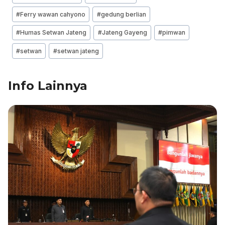
e
e
s
gr
l
e
Tags:
#
Ferry wawan cahyono
#
gedung berlian
b
dI
A
a
#
Humas Setwan Jateng
#
Jateng Gayeng
#
pimwan
o
n
p
m
o
p
#
setwan
#
setwan jateng
k
Info Lainnya