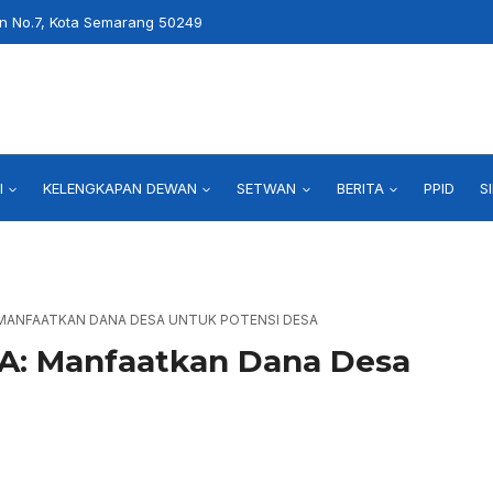
an No.7, Kota Semarang 50249
I
KELENGKAPAN DEWAN
SETWAN
BERITA
PPID
S
 MANFAATKAN DANA DESA UNTUK POTENSI DESA
A: Manfaatkan Dana Desa