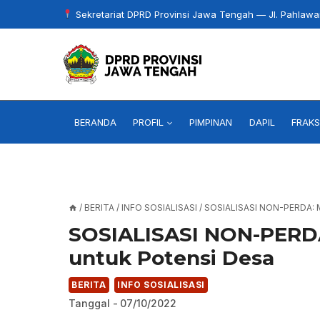
Skip
Sekretariat DPRD Provinsi Jawa Tengah — Jl. Pahlaw
to
content
BERANDA
PROFIL
PIMPINAN
DAPIL
FRAKS
/
BERITA
/
INFO SOSIALISASI
/
SOSIALISASI NON-PERDA:
SOSIALISASI NON-PERD
untuk Potensi Desa
BERITA
INFO SOSIALISASI
Tanggal -
07/10/2022