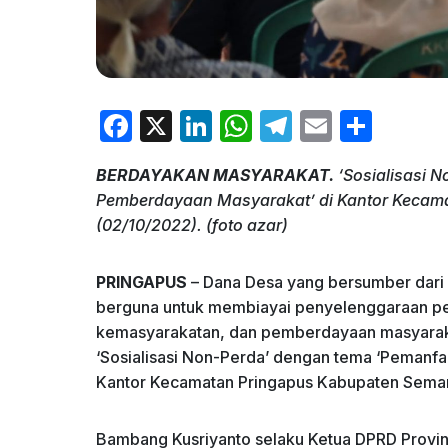
F
X
Li
W
T
E
S
a
n
h
el
m
h
BERDAYAKAN MASYARAKAT.
‘Sosialisasi 
c
k
at
e
ai
ar
Pemberdayaan Masyarakat’ di Kantor Kecam
e
e
s
gr
l
e
(02/10/2022). (foto azar)
b
dI
A
a
o
n
p
m
PRINGAPUS
– Dana Desa yang bersumber dari
berguna untuk membiayai penyelenggaraan p
o
p
kemasyarakatan, dan pemberdayaan masyarakat
k
‘Sosialisasi Non-Perda’ dengan tema ‘Pemanf
Kantor Kecamatan Pringapus Kabupaten Semara
Bambang Kusriyanto selaku Ketua DPRD Provins