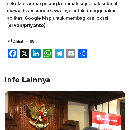
sekolah sampai pulang ke rumah lagi pihak sekolah
mewajibkan semua siswa nya untuk menggunakan
aplikasi Google Map untuk membagikan lokasi.
(
ervan/priyanto
)
Dilihat:
88
F
X
Li
W
T
E
S
a
n
h
el
m
h
c
k
at
e
ai
ar
Info Lainnya
e
e
s
gr
l
e
b
dI
A
a
o
n
p
m
o
p
k