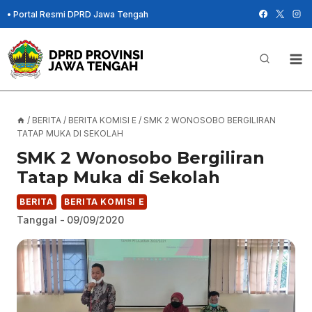
Skip
•
Portal Resmi DPRD Jawa Tengah
to
content
/
BERITA
/
BERITA KOMISI E
/
SMK 2 WONOSOBO BERGILIRAN
TATAP MUKA DI SEKOLAH
SMK 2 Wonosobo Bergiliran
Tatap Muka di Sekolah
BERITA
BERITA KOMISI E
Tanggal -
09/09/2020