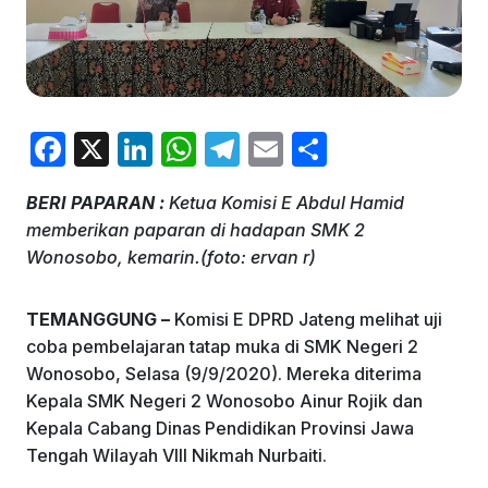
F
X
Li
W
T
E
S
a
n
h
el
m
h
BERI PAPARAN :
Ketua Komisi E Abdul Hamid
c
k
at
e
ai
ar
memberikan paparan di hadapan SMK 2
e
e
s
gr
l
e
Wonosobo, kemarin.(foto: ervan r)
b
dI
A
a
o
n
p
m
TEMANGGUNG –
Komisi E DPRD Jateng melihat uji
coba pembelajaran tatap muka di SMK Negeri 2
o
p
Wonosobo, Selasa (9/9/2020). Mereka diterima
k
Kepala SMK Negeri 2 Wonosobo Ainur Rojik dan
Kepala Cabang Dinas Pendidikan Provinsi Jawa
Tengah Wilayah VIII Nikmah Nurbaiti.