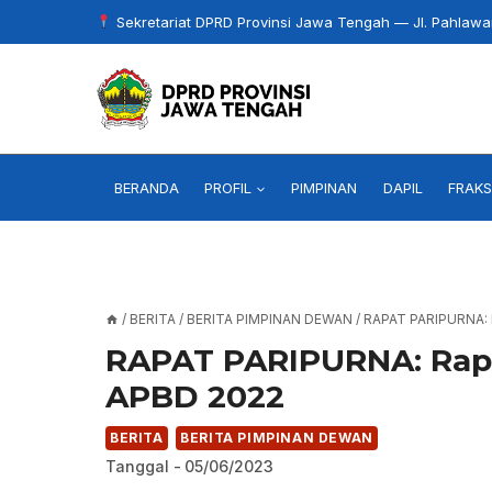
Skip
Sekretariat DPRD Provinsi Jawa Tengah — Jl. Pahlaw
to
content
BERANDA
PROFIL
PIMPINAN
DAPIL
FRAKS
/
BERITA
/
BERITA PIMPINAN DEWAN
/
RAPAT PARIPURNA
RAPAT PARIPURNA: Rap
APBD 2022
BERITA
BERITA PIMPINAN DEWAN
Tanggal -
05/06/2023