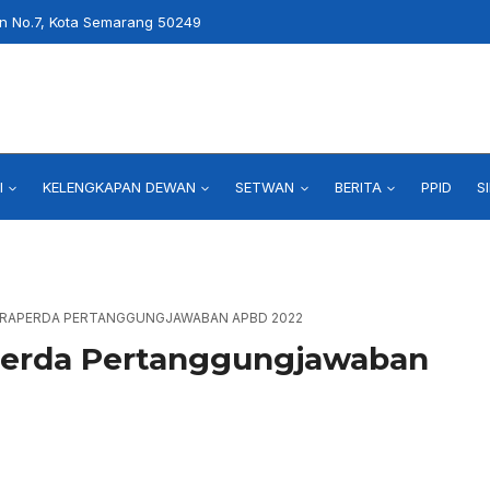
an No.7, Kota Semarang 50249
I
KELENGKAPAN DEWAN
SETWAN
BERITA
PPID
S
: RAPERDA PERTANGGUNGJAWABAN APBD 2022
erda Pertanggungjawaban