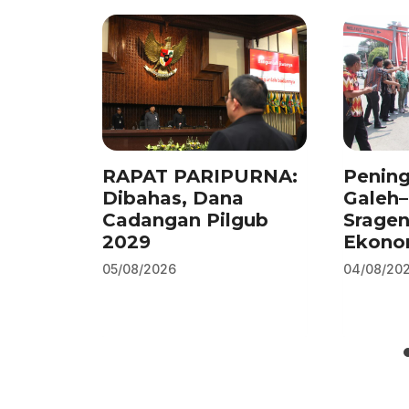
k
RAPAT PARIPURNA:
Pening
Dibahas, Dana
Galeh
Cadangan Pilgub
Srage
2029
Ekono
05/08/2026
04/08/20