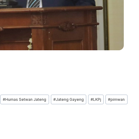
#
Humas Setwan Jateng
#
Jateng Gayeng
#
LKPj
#
pimwan