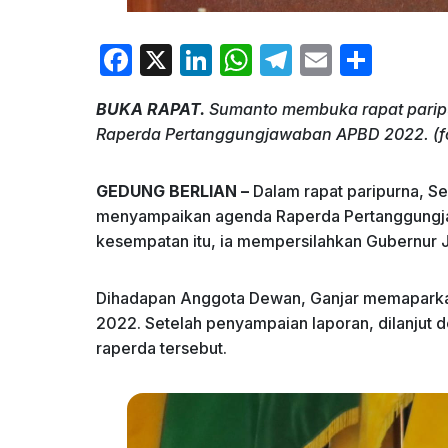
F
X
Li
W
T
E
S
a
n
h
el
m
h
BUKA RAPAT.
Sumanto membuka rapat parip
c
k
at
e
ai
ar
Raperda Pertanggungjawaban APBD 2022. (fo
e
e
s
gr
l
e
b
dI
A
a
GEDUNG BERLIAN –
Dalam rapat paripurna, S
o
n
p
m
menyampaikan agenda Raperda Pertanggungj
kesempatan itu, ia mempersilahkan Gubernur 
o
p
k
Dihadapan Anggota Dewan, Ganjar memapark
2022. Setelah penyampaian laporan, dilanju
raperda tersebut.