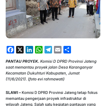
F
X
Li
W
T
E
S
a
n
h
el
m
h
PANTAU PROYEK.
Komisi D DPRD Provinsi Jateng
c
k
at
e
ai
ar
saat memantau proyek jalan Desa Karanganyar
e
e
s
gr
l
e
Kecamatan Dukuhturi Kabupaten, Jumat
b
dI
A
a
(11/6/2021). (foto evi rahmawati)
o
n
p
m
SLAWI –
Komisi D DPRD Provinsi Jateng tetap fokus
o
p
memantau pengerjaan proyek infrastruktur di
k
wilayah Jateng. Salah satu kegiatan pantauan yang