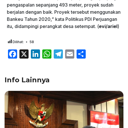
pengaspalan sepanjang 493 meter, proyek sudah
berjalan dengan baik. Proyek tersebut menggunakan
Bankeu Tahun 2020,” kata Politikus PDI Perjuangan
itu, didampingi perangkat desa setempat. (
evi/ariel
)
Dilihat:
58
F
X
Li
W
T
E
S
a
n
h
el
m
h
c
k
at
e
ai
ar
Info Lainnya
e
e
s
gr
l
e
b
dI
A
a
o
n
p
m
o
p
k