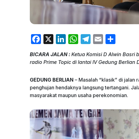
F
X
Li
W
T
E
S
a
n
h
el
m
h
BICARA JALAN :
Ketua Komisi D Alwin Basri 
c
k
at
e
ai
ar
radio Prime Topic di lantai IV Gedung Berlian
e
e
s
gr
l
e
b
dI
A
a
GEDUNG BERLIAN
– Masalah “klasik” di jala
o
n
p
m
penghujan hendaknya langsung tertangani. Jalan
masyarakat maupun usaha perekonomian.
o
p
k