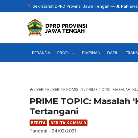
Skip
Sekretariat DPRD Provinsi Jawa Tengah — Jl. Pahlaw
to
content
BERANDA
PROFIL
PIMPINAN
DAPIL
FRAKS
/
BERITA
/
BERITA KOMISI D
/
PRIME TOPIC: MASALAH ‘K
PRIME TOPIC: Masalah ‘K
Tertangani
BERITA
BERITA KOMISI D
Tanggal -
24/02/2021