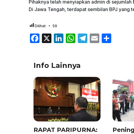
Pihaknya telah menyiapkan admin di sejumlah 
Di Jawa Tengah, terdapat sembilan BPJ yang te
Dilihat:
59
F
X
Li
W
T
E
S
a
n
h
el
m
h
c
k
at
e
ai
ar
Info Lainnya
e
e
s
gr
l
e
b
dI
A
a
o
n
p
m
o
p
k
RAPAT PARIPURNA:
Pening