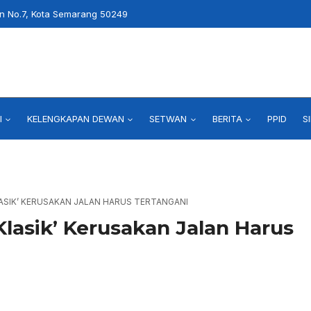
an No.7, Kota Semarang 50249
I
KELENGKAPAN DEWAN
SETWAN
BERITA
PPID
S
LASIK’ KERUSAKAN JALAN HARUS TERTANGANI
lasik’ Kerusakan Jalan Harus