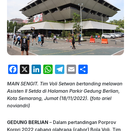
F
X
Li
W
T
E
S
a
n
h
el
m
h
MAIN SENGIT. Tim Voli Setwan bertanding melawan
c
k
at
e
ai
ar
Asisten II Setda di Halaman Parkir Gedung Berlian,
e
e
s
gr
l
e
Kota Semarang, Jumat (18/11/2022). (foto ariel
b
dI
A
a
noviandri)
o
n
p
m
GEDUNG BERLIAN
– Dalam pertandingan Porprov
o
p
Korpri 2022 cabang olahraga (cabor) Bola Voli, Tim