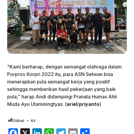
“Kami berharap, dengan semangat olahraga dalam
Porprov Korpri 2022 itu, para ASN Setwan bisa
menerapkan pula semangat kerja yang positif
sehingga memberikan hasil pekerjaan yang baik
pula,” harap Andi didampingi Pranata Humas Ahli
Muda Ayu Utaminingtyas. (
ariel
/
priyanto
)
Dilihat:
64
F
X
Li
W
T
E
S