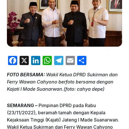
F
X
Li
W
T
E
S
a
n
h
el
m
h
FOTO BERSAMA:
Wakil Ketua DPRD Sukirman dan
c
k
at
e
ai
ar
Ferry Wawan Cahyono berfoto bersama dengan
e
e
s
gr
l
e
Kajati I Made Suanarwan.(foto: cahya depe)
b
dI
A
a
o
n
p
m
SEMARANG –
Pimpinan DPRD pada Rabu
(23/11/2022), beramah tamah dengan Kepala
o
p
Kejaksaan Tinggi (Kajati) Jateng I Made Suanarwan.
k
Wakil Ketua Sukirman dan Ferry Wawan Cahyono