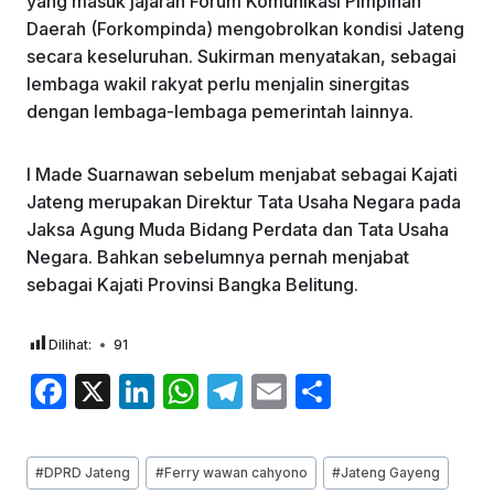
yang masuk jajaran Forum Komunikasi Pimpinan
Daerah (Forkompinda) mengobrolkan kondisi Jateng
secara keseluruhan. Sukirman menyatakan, sebagai
lembaga wakil rakyat perlu menjalin sinergitas
dengan lembaga-lembaga pemerintah lainnya.
I Made Suarnawan sebelum menjabat sebagai Kajati
Jateng merupakan Direktur Tata Usaha Negara pada
Jaksa Agung Muda Bidang Perdata dan Tata Usaha
Negara. Bahkan sebelumnya pernah menjabat
sebagai Kajati Provinsi Bangka Belitung.
Dilihat:
91
F
X
Li
W
T
E
S
a
n
h
el
m
h
c
k
at
e
ai
ar
Post
#
DPRD Jateng
#
Ferry wawan cahyono
#
Jateng Gayeng
Tags: