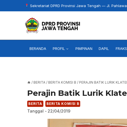
Skip
Sekretariat DPRD Provinsi Jawa Tengah — Jl. Pahlaw
to
content
BERANDA
PROFIL
PIMPINAN
DAPIL
FRAKS
/
BERITA
/
BERITA KOMISI B
/
PERAJIN BATIK LURIK KLA
Perajin Batik Lurik Kla
BERITA
BERITA KOMISI B
Tanggal -
22/04/2019