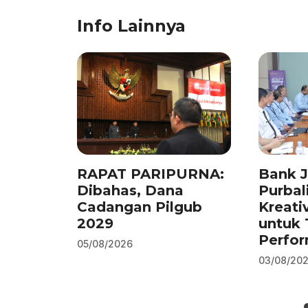
c
k
at
e
ai
ar
Info Lainnya
e
e
s
gr
l
e
b
dI
A
a
o
n
p
m
o
p
k
RAPAT PARIPURNA:
Bank 
Dibahas, Dana
Purbal
Cadangan Pilgub
Kreati
2029
untuk 
Perfo
05/08/2026
03/08/20