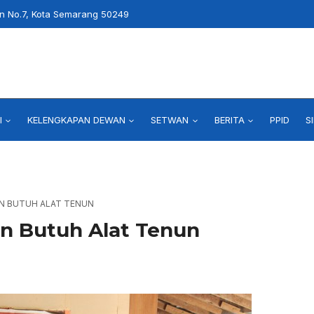
an No.7, Kota Semarang 50249
I
KELENGKAPAN DEWAN
SETWAN
BERITA
PPID
S
TEN BUTUH ALAT TENUN
ten Butuh Alat Tenun