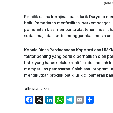
(foto 
Pemilik usaha kerajinan batik lurik Daryono m
baik. Pemerintah menfasilitasi perkembangan 
pemerintah bisa membantu alat tenun mesin, h
sudah maju dan serba menggunakan mesin untuk
Kepala Dinas Perdagangan Koperasi dan UMKM
faktor penting yang perlu diperhatikan oleh pa
batik yang harus selalu kreatif, kedua adalah k
memperluas pemasaran. Salah satu program un
mengikutkan produk batik lurik di pameran bai
Dilihat:
103
F
X
Li
W
T
E
S
a
n
h
el
m
h