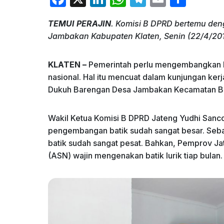
a
n
h
el
m
h
TEMUI PERAJIN
. Komisi B DPRD bertemu deng
c
k
at
e
ai
ar
Jambakan Kabupaten Klaten, Senin (22/4/201
e
e
s
gr
l
e
b
dI
A
a
KLATEN –
Pemerintah perlu mengembangkan bat
o
n
p
m
nasional. Hal itu mencuat dalam kunjungan kerja
Dukuh Barengan Desa Jambakan Kecamatan Bay
o
p
k
Wakil Ketua Komisi B DPRD Jateng Yudhi Sanco
pengembangan batik sudah sangat besar. Seb
batik sudah sangat pesat. Bahkan, Pemprov Ja
(ASN) wajin mengenakan batik lurik tiap bulan.