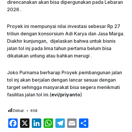
direncanakan akan bisa dipergunakan pada Lebaran
2026 .
Proyek ini mempunyai nilai investasi sebesar Rp 27
triliun dengan konsorsium Adi Karya dan Jasa Marga.
Diakhir kunjungan, dijelaskan bahwa untuk bisnis
jalan tol inj pada lima tahun pertama belum bisa
dikatakan untung atau bahkan merugi .
Joko Purnama berharap Proyek pembangunan jalan
tol inj akan berjalan dengan lancar sesuai dengan
target sehingga masyarakat bisa segera menikmati
fasilitas jalan tol ini.(
evi/priyanto
)
Dilihat:
658
F
X
Li
W
T
E
S