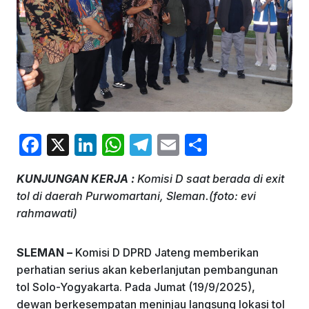
F
X
Li
W
T
E
S
a
n
h
el
m
h
KUNJUNGAN KERJA :
Komisi D saat berada di exit
c
k
at
e
ai
ar
tol di daerah Purwomartani, Sleman.(foto: evi
e
e
s
gr
l
e
rahmawati)
b
dI
A
a
o
n
p
m
SLEMAN –
Komisi D DPRD Jateng memberikan
perhatian serius akan keberlanjutan pembangunan
o
p
tol Solo-Yogyakarta. Pada Jumat (19/9/2025),
k
dewan berkesempatan meninjau langsung lokasi tol