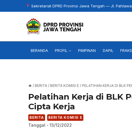
Skip
Sekretariat DPRD Provinsi Jawa Tengah — Jl. Pahlaw
to
content
BERANDA
PROFIL
PIMPINAN
DAPIL
FRAKS
/
BERITA
/
BERITA KOMISI E
/
PELATIHAN KERJA DI BLK P
Pelatihan Kerja di BLK
Cipta Kerja
BERITA
BERITA KOMISI E
Tanggal -
13/12/2022