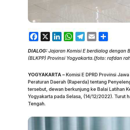
F
X
Li
W
T
E
S
a
n
h
el
m
h
DIALOG:
Jajaran Komisi E berdialog dengan 
c
k
at
e
ai
ar
(BLKPP) Provinsi Yogyakarta.(foto: rafdan rah
e
e
s
gr
l
e
b
dI
A
a
YOGYAKARTA –
Komisi E DPRD Provinsi Jawa
o
n
p
m
Peraturan Daerah (Raperda) tentang Penyele
tersebut, dewan berkunjung ke Balai Latihan 
o
p
Yogyakarta pada Selasa, (14/12/2022). Turut h
k
Tengah.