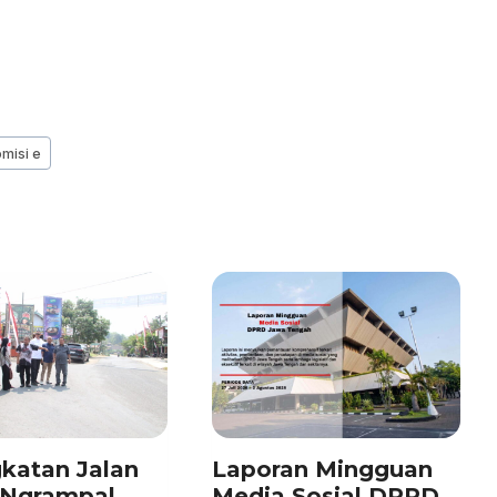
misi e
katan Jalan
Laporan Mingguan
–Ngrampal
Media Sosial DPRD