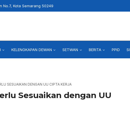
an No.7, Kota Semarang 50249
I
KELENGKAPAN DEWAN
SETWAN
BERITA
PPID
S
ERLU SESUAIKAN DENGAN UU CIPTA KERJA
 Perlu Sesuaikan dengan UU