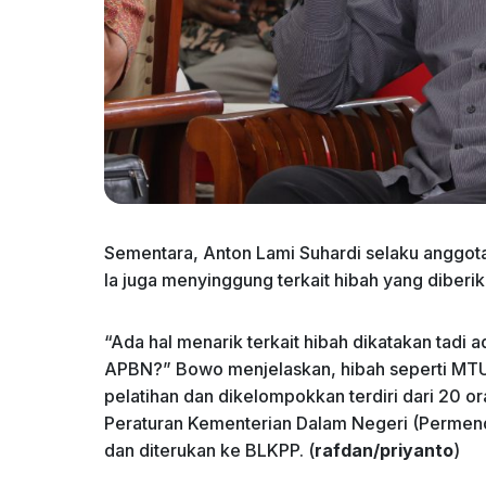
Sementara, Anton Lami Suhardi selaku anggota
Ia juga menyinggung terkait hibah yang diber
“Ada hal menarik terkait hibah dikatakan tadi
APBN?” Bowo menjelaskan, hibah seperti MTU (
pelatihan dan dikelompokkan terdiri dari 20 o
Peraturan Kementerian Dalam Negeri (Permend
dan diterukan ke BLKPP. (
rafdan/priyanto
)