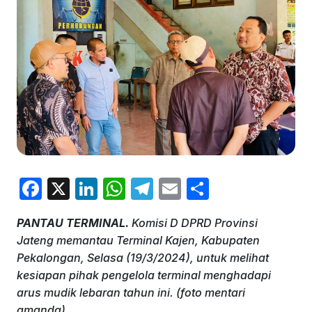
F
X
Li
W
T
E
S
a
n
h
el
m
h
PANTAU TERMINAL.
Komisi D DPRD Provinsi
c
k
at
e
ai
ar
Jateng memantau Terminal Kajen, Kabupaten
e
e
s
gr
l
e
Pekalongan, Selasa (19/3/2024), untuk melihat
b
dI
A
a
kesiapan pihak pengelola terminal menghadapi
arus mudik lebaran tahun ini. (foto mentari
o
n
p
m
amanda)