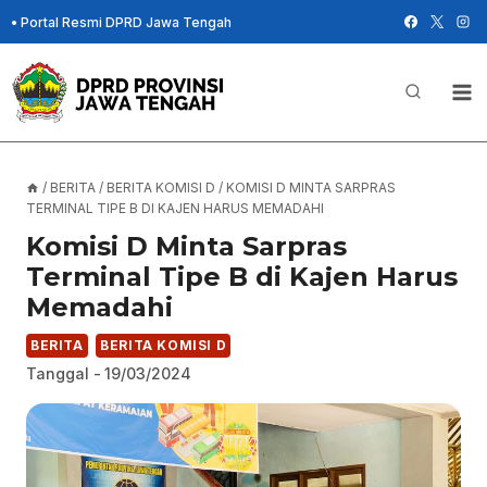
Skip
•
Portal Resmi DPRD Jawa Tengah
to
content
/
BERITA
/
BERITA KOMISI D
/
KOMISI D MINTA SARPRAS
TERMINAL TIPE B DI KAJEN HARUS MEMADAHI
Komisi D Minta Sarpras
Terminal Tipe B di Kajen Harus
Memadahi
BERITA
BERITA KOMISI D
Tanggal -
19/03/2024