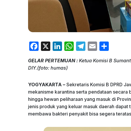
F
X
Li
W
T
E
S
a
n
h
el
m
h
GELAR PERTEMUAN :
Ketua Komisi B Sumant
c
k
at
e
ai
ar
DIY.(foto: humas)
e
e
s
gr
l
e
b
dI
A
a
YOGYAKARTA –
Sekretaris Komisi B DPRD J
o
n
p
m
mekanisme karantina serta pendataan secara b
hingga hewan peliharaan yang masuk di Provi
o
p
jenis produk yang keluar masuk daerah dapat te
k
membawa bakteri penyakit bisa segera teratasi