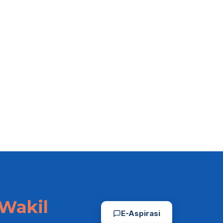
Wonogiri Berpotensi
Susun Raperda 
Jadi Pusat Budidaya
Cadangan Pilgub
Sapi
Komisi A Cari
Informasi ke Sr
03/08/2026
03/08/2026
Wakil
E-Aspirasi