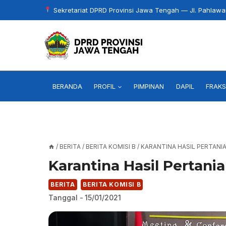
Skip
Sekretariat DPRD Provinsi Jawa Tengah — Jl. Pahlaw
to
content
BERANDA
PROFIL
PIMPINAN
DAPIL
FRAKS
/
BERITA
/
BERITA KOMISI B
/
KARANTINA HASIL PERTANI
Karantina Hasil Pertani
BERITA
BERITA KOMISI B
Tanggal -
15/01/2021