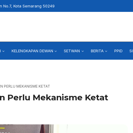
an No.7, Kota Semarang 50249
I
KELENGKAPAN DEWAN
SETWAN
BERITA
PPID
S
AN PERLU MEKANISME KETAT
an Perlu Mekanisme Ketat