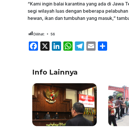
“Kami ingin balai karantina yang ada di Jawa 
segi wilayah luas dengan beberapa pelabuhan 
hewan, ikan dan tumbuhan yang masuk,” tamba
Dilihat:
56
F
X
Li
W
T
E
S
a
n
h
el
m
h
c
k
at
e
ai
ar
Info Lainnya
e
e
s
gr
l
e
b
dI
A
a
o
n
p
m
o
p
k