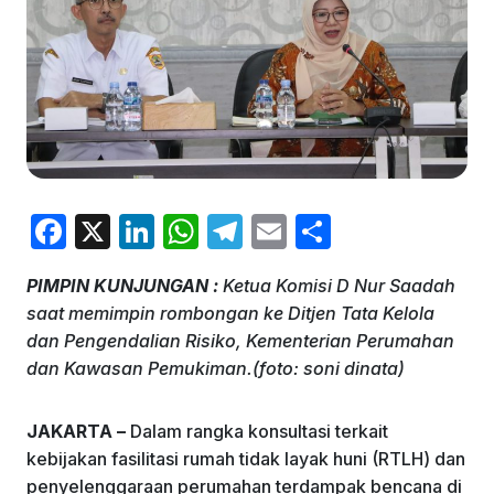
F
X
Li
W
T
E
S
a
n
h
el
m
h
PIMPIN KUNJUNGAN :
Ketua Komisi D Nur Saadah
c
k
at
e
ai
ar
saat memimpin rombongan ke Ditjen Tata Kelola
e
e
s
gr
l
e
dan Pengendalian Risiko, Kementerian Perumahan
b
dI
A
a
dan Kawasan Pemukiman.(foto: soni dinata)
o
n
p
m
JAKARTA –
Dalam rangka konsultasi terkait
o
p
kebijakan fasilitasi rumah tidak layak huni (RTLH) dan
k
penyelenggaraan perumahan terdampak bencana di