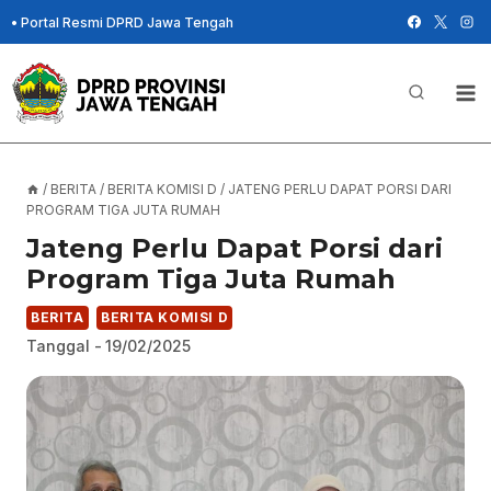
Skip
•
Portal Resmi DPRD Jawa Tengah
to
content
/
BERITA
/
BERITA KOMISI D
/
JATENG PERLU DAPAT PORSI DARI
PROGRAM TIGA JUTA RUMAH
Jateng Perlu Dapat Porsi dari
Program Tiga Juta Rumah
BERITA
BERITA KOMISI D
Tanggal -
19/02/2025