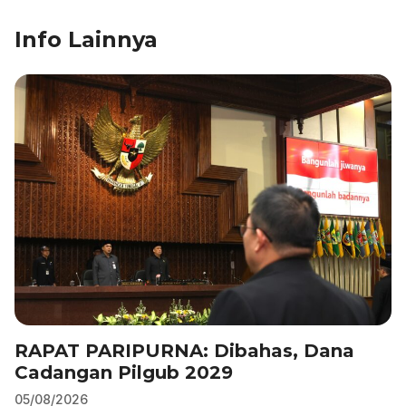
o
n
p
m
Info Lainnya
o
p
k
RAPAT PARIPURNA: Dibahas, Dana
Cadangan Pilgub 2029
05/08/2026