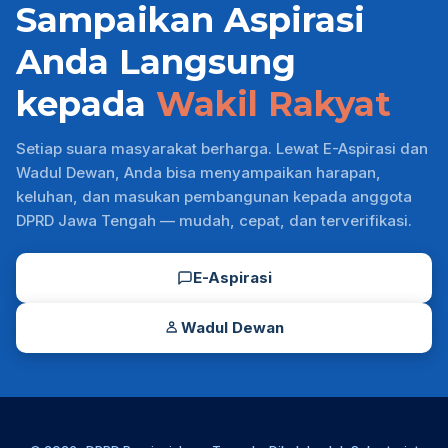
Sampaikan Aspirasi
Anda Langsung
kepada
Wakil Rakyat
Setiap suara masyarakat berharga. Lewat E-Aspirasi dan
Wadul Dewan, Anda bisa menyampaikan harapan,
keluhan, dan masukan pembangunan kepada anggota
DPRD Jawa Tengah — mudah, cepat, dan terverifikasi.
E-Aspirasi
Wadul Dewan