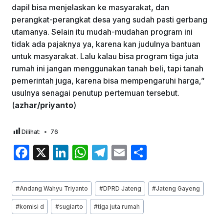
dapil bisa menjelaskan ke masyarakat, dan
perangkat-perangkat desa yang sudah pasti gerbang
utamanya. Selain itu mudah-mudahan program ini
tidak ada pajaknya ya, karena kan judulnya bantuan
untuk masyarakat. Lalu kalau bisa program tiga juta
rumah ini jangan menggunakan tanah beli, tapi tanah
pemerintah juga, karena bisa mempengaruhi harga,”
usulnya senagai penutup pertemuan tersebut.
(
azhar/priyanto
)
Dilihat:
76
F
X
Li
W
T
E
S
a
n
h
el
m
h
c
k
at
e
ai
ar
Post
#
Andang Wahyu Triyanto
#
DPRD Jateng
#
Jateng Gayeng
e
e
s
gr
l
e
Tags:
#
komisi d
#
sugiarto
#
tiga juta rumah
b
dI
A
a