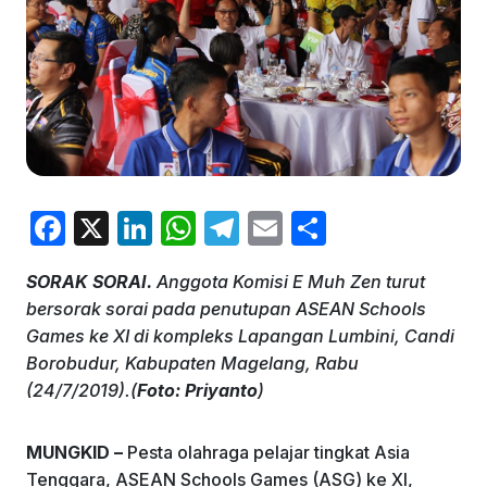
F
X
Li
W
T
E
S
a
n
h
el
m
h
SORAK SORAI.
Anggota Komisi E Muh Zen turut
c
k
at
e
ai
ar
bersorak sorai pada penutupan ASEAN Schools
e
e
s
gr
l
e
Games ke XI di kompleks Lapangan Lumbini, Candi
b
dI
A
a
Borobudur, Kabupaten Magelang, Rabu
(24/7/2019).(
Foto: Priyanto
)
o
n
p
m
o
p
MUNGKID –
Pesta olahraga pelajar tingkat Asia
k
Tenggara, ASEAN Schools Games (ASG) ke XI,