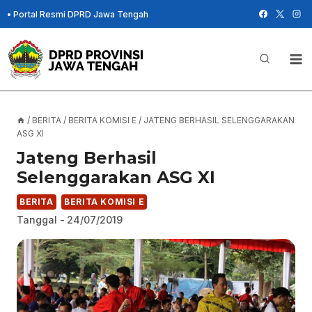
Skip
•
Portal Resmi DPRD Jawa Tengah
to
content
/
BERITA
/
BERITA KOMISI E
/
JATENG BERHASIL SELENGGARAKAN
ASG XI
Jateng Berhasil
Selenggarakan ASG XI
BERITA
BERITA KOMISI E
Tanggal -
24/07/2019