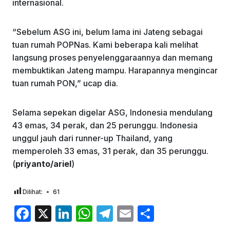
internasional.
“Sebelum ASG ini, belum lama ini Jateng sebagai
tuan rumah POPNas. Kami beberapa kali melihat
langsung proses penyelenggaraannya dan memang
membuktikan Jateng mampu. Harapannya mengincar
tuan rumah PON,” ucap dia.
Selama sepekan digelar ASG, Indonesia mendulang
43 emas, 34 perak, dan 25 perunggu. Indonesia
unggul jauh dari runner-up Thailand, yang
memperoleh 33 emas, 31 perak, dan 35 perunggu.
(
priyanto/ariel
)
Dilihat:
61
F
X
Li
W
T
E
S
a
n
h
el
m
h