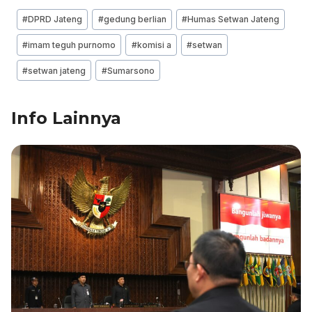
c
k
at
e
ai
ar
Post
#
DPRD Jateng
#
gedung berlian
#
Humas Setwan Jateng
e
e
s
gr
l
e
Tags:
#
imam teguh purnomo
#
komisi a
#
setwan
b
dI
A
a
#
setwan jateng
#
Sumarsono
o
n
p
m
o
p
Info Lainnya
k