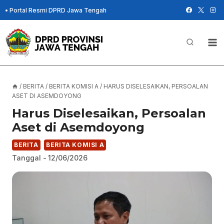
Skip
•
Portal Resmi DPRD Jawa Tengah
to
content
/
BERITA
/
BERITA KOMISI A
/
HARUS DISELESAIKAN, PERSOALAN
ASET DI ASEMDOYONG
Harus Diselesaikan, Persoalan
Aset di Asemdoyong
BERITA
BERITA KOMISI A
Tanggal -
12/06/2026