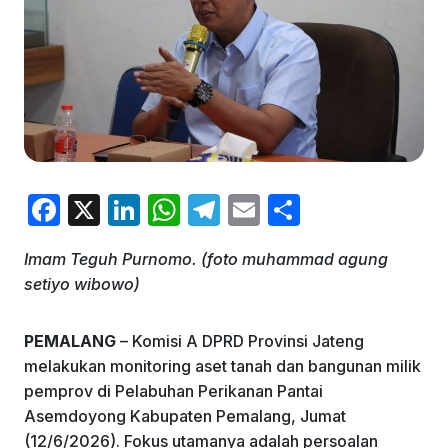
F
X
Li
W
T
E
S
a
n
h
el
m
h
Imam Teguh Purnomo. (foto muhammad agung
c
k
at
e
ai
ar
setiyo wibowo)
e
e
s
gr
l
e
b
dI
A
a
PEMALANG
– Komisi A DPRD Provinsi Jateng
o
n
p
m
melakukan monitoring aset tanah dan bangunan milik
pemprov di Pelabuhan Perikanan Pantai
o
p
Asemdoyong Kabupaten Pemalang, Jumat
k
(12/6/2026). Fokus utamanya adalah persoalan