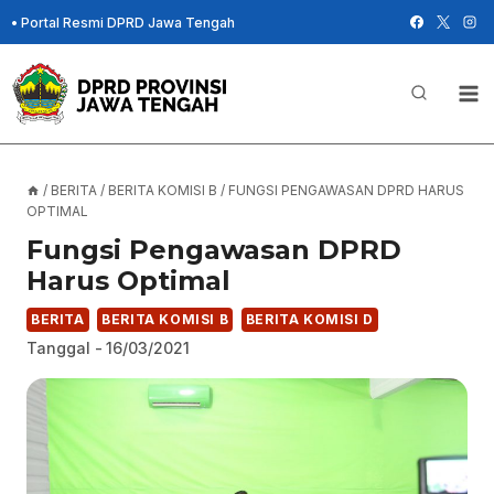
Skip
•
Portal Resmi DPRD Jawa Tengah
to
content
/
BERITA
/
BERITA KOMISI B
/
FUNGSI PENGAWASAN DPRD HARUS
OPTIMAL
Fungsi Pengawasan DPRD
Harus Optimal
BERITA
BERITA KOMISI B
BERITA KOMISI D
Tanggal -
16/03/2021