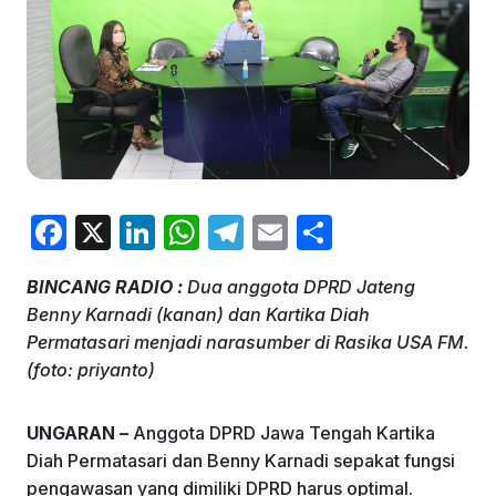
F
X
Li
W
T
E
S
a
n
h
el
m
h
BINCANG RADIO :
Dua anggota DPRD Jateng
c
k
at
e
ai
ar
Benny Karnadi (kanan) dan Kartika Diah
e
e
s
gr
l
e
Permatasari menjadi narasumber di Rasika USA FM.
b
dI
A
a
(foto: priyanto)
o
n
p
m
UNGARAN –
Anggota DPRD Jawa Tengah Kartika
o
p
Diah Permatasari dan Benny Karnadi sepakat fungsi
k
pengawasan yang dimiliki DPRD harus optimal.