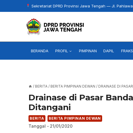
Skip
Sekretariat DPRD Provinsi Jawa Tengah — Jl. Pahlaw
to
content
BERANDA
PROFIL
PIMPINAN
DAPIL
FRAKS
/
BERITA
/
BERITA PIMPINAN DEWAN
/
DRAINASE DI PASA
Drainase di Pasar Band
Ditangani
BERITA
BERITA PIMPINAN DEWAN
Tanggal -
21/01/2020