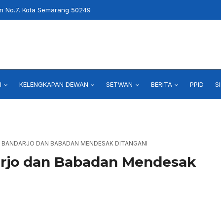
an No.7, Kota Semarang 50249
I
KELENGKAPAN DEWAN
SETWAN
BERITA
PPID
S
R BANDARJO DAN BABADAN MENDESAK DITANGANI
arjo dan Babadan Mendesak