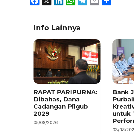
F
X
Li
W
T
E
S
a
n
h
el
m
h
c
k
at
e
ai
ar
Info Lainnya
e
e
s
gr
l
e
b
dI
A
a
o
n
p
m
o
p
k
RAPAT PARIPURNA:
Bank 
Dibahas, Dana
Purbal
Cadangan Pilgub
Kreati
2029
untuk 
Perfo
05/08/2026
03/08/20