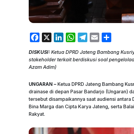
F
X
Li
W
T
E
S
a
n
h
el
m
h
DISKUSI:
Ketua DPRD Jateng Bambang Kusriy
c
k
at
e
ai
ar
stakeholder terkait berdiskusi soal pengelo
e
e
s
gr
l
e
Azam Adim)
b
dI
A
a
o
n
p
m
UNGARAN –
Ketua DPRD Jateng Bambang Kusr
drainase di depan Pasar Bandarjo (Ungaran) 
o
p
tersebut disampaikannya saat audiensi antar
k
Bina Marga dan Cipta Karya Jateng, serta Ba
Rakyat.