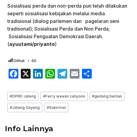
Sosialisasi perda dan non-perda pun telah dilakukan
seperti sosialisasi kebijakan melalui media
tradisional (dialog parlemen dan pagelaran seni
tradisonal); Sosialisasi Perda dan Non Perda;
Sosialisasi Penguatan Demokrasi Daerah.
(
ayuutami/priyanto
)
Dilihat:
60
F
X
Li
W
T
E
S
a
n
h
el
m
h
c
k
at
e
ai
ar
Post
#
DPRD Jateng
#
Ferry wawan cahyono
#
gedung berlian
e
e
s
gr
l
e
Tags:
#
Jateng Gayeng
#
Sukirman
b
dI
A
a
o
n
p
m
Info Lainnya
o
p