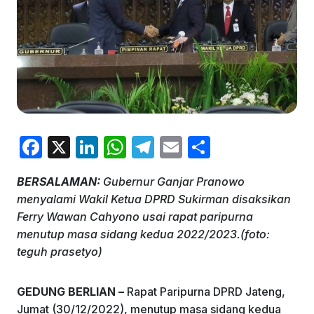
F
X
Li
W
T
E
S
a
n
h
el
m
h
BERSALAMAN:
Gubernur Ganjar Pranowo
c
k
at
e
ai
ar
menyalami Wakil Ketua DPRD Sukirman disaksikan
e
e
s
gr
l
e
Ferry Wawan Cahyono usai rapat paripurna
b
dI
A
a
menutup masa sidang kedua 2022/2023.(foto:
teguh prasetyo)
o
n
p
m
o
p
GEDUNG BERLIAN –
Rapat Paripurna DPRD Jateng,
k
Jumat (30/12/2022), menutup masa sidang kedua