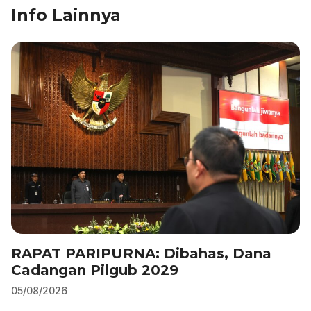
Info Lainnya
e
e
s
gr
l
e
b
dI
A
a
o
n
p
m
o
p
k
RAPAT PARIPURNA: Dibahas, Dana
Cadangan Pilgub 2029
05/08/2026