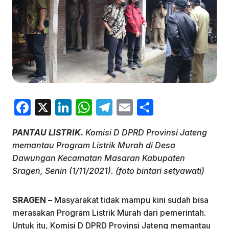
F
X
Li
W
T
E
S
a
n
h
el
m
h
PANTAU LISTRIK.
Komisi D DPRD Provinsi Jateng
c
k
at
e
ai
ar
memantau Program Listrik Murah di Desa
e
e
s
gr
l
e
Dawungan Kecamatan Masaran Kabupaten
b
dI
A
a
Sragen, Senin (1/11/2021). (foto bintari setyawati)
o
n
p
m
SRAGEN –
Masyarakat tidak mampu kini sudah bisa
o
p
merasakan Program Listrik Murah dari pemerintah.
k
Untuk itu, Komisi D DPRD Provinsi Jateng memantau