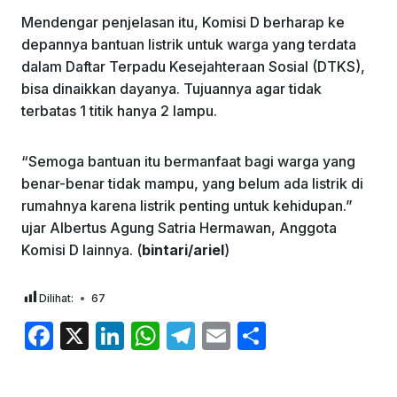
Mendengar penjelasan itu, Komisi D berharap ke
depannya bantuan listrik untuk warga yang terdata
dalam Daftar Terpadu Kesejahteraan Sosial (DTKS),
bisa dinaikkan dayanya. Tujuannya agar tidak
terbatas 1 titik hanya 2 lampu.
“Semoga bantuan itu bermanfaat bagi warga yang
benar-benar tidak mampu, yang belum ada listrik di
rumahnya karena listrik penting untuk kehidupan.”
ujar Albertus Agung Satria Hermawan, Anggota
Komisi D lainnya. (
bintari/ariel
)
Dilihat:
67
F
X
Li
W
T
E
S
a
n
h
el
m
h
c
k
at
e
ai
ar