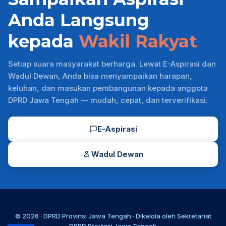
Anda Langsung
kepada
Wakil Rakyat
Setiap suara masyarakat berharga. Lewat E-Aspirasi dan
Wadul Dewan, Anda bisa menyampaikan harapan,
keluhan, dan masukan pembangunan kepada anggota
DPRD Jawa Tengah — mudah, cepat, dan terverifikasi.
E-Aspirasi
Wadul Dewan
© 2026 ·
DPRD Provinsi Jawa Tengah
· Dikelola oleh
Sekretariat