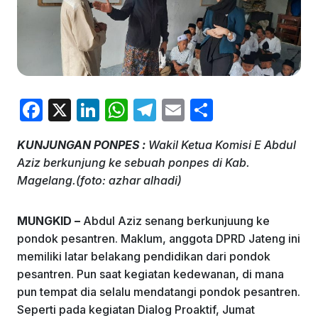
F
X
Li
W
T
E
S
a
n
h
el
m
h
KUNJUNGAN PONPES :
Wakil Ketua Komisi E Abdul
c
k
at
e
ai
ar
Aziz berkunjung ke sebuah ponpes di Kab.
e
e
s
gr
l
e
Magelang.(foto: azhar alhadi)
b
dI
A
a
o
n
p
m
MUNGKID –
Abdul Aziz senang berkunjuung ke
pondok pesantren. Maklum, anggota DPRD Jateng ini
o
p
memiliki latar belakang pendidikan dari pondok
k
pesantren. Pun saat kegiatan kedewanan, di mana
pun tempat dia selalu mendatangi pondok pesantren.
Seperti pada kegiatan Dialog Proaktif, Jumat