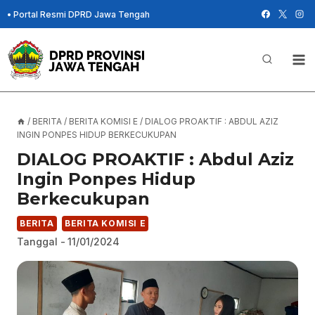
Skip
•
Portal Resmi DPRD Jawa Tengah
to
content
/
BERITA
/
BERITA KOMISI E
/
DIALOG PROAKTIF : ABDUL AZIZ
INGIN PONPES HIDUP BERKECUKUPAN
DIALOG PROAKTIF : Abdul Aziz
Ingin Ponpes Hidup
Berkecukupan
BERITA
BERITA KOMISI E
Tanggal -
11/01/2024