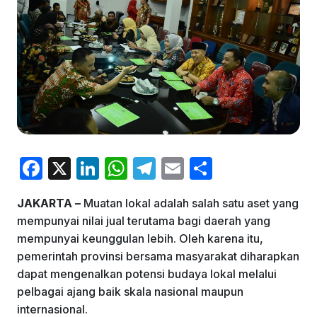
F
X
Li
W
T
E
S
a
n
h
el
m
h
JAKARTA –
Muatan lokal adalah salah satu aset yang
c
k
at
e
ai
ar
mempunyai nilai jual terutama bagi daerah yang
e
e
s
gr
l
e
mempunyai keunggulan lebih. Oleh karena itu,
b
dI
A
a
pemerintah provinsi bersama masyarakat diharapkan
dapat mengenalkan potensi budaya lokal melalui
o
n
p
m
pelbagai ajang baik skala nasional maupun
o
p
internasional.