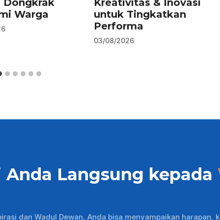
n Dongkrak
Kreativitas & Inovasi
mi Warga
untuk Tingkatkan
Performa
26
03/08/2026
i Anda Langsung kepada
pirasi dan Wadul Dewan, Anda bisa menyampaikan harapan, k