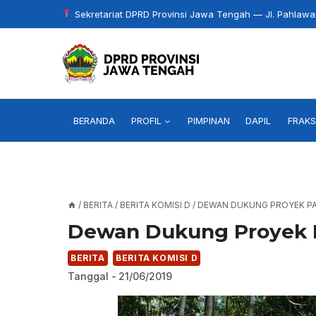
Skip
Sekretariat DPRD Provinsi Jawa Tengah — Jl. Pahlaw
to
content
BERANDA
PROFIL
PIMPINAN
DAPIL
FRAKS
/
BERITA
/
BERITA KOMISI D
/
DEWAN DUKUNG PROYEK P
Dewan Dukung Proyek 
BERITA
BERITA KOMISI D
Tanggal -
21/06/2019