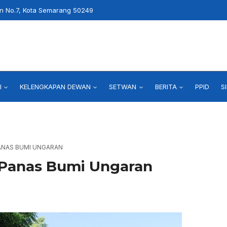
an No.7, Kota Semarang 50249
I
KELENGKAPAN DEWAN
SETWAN
BERITA
PPID
S
ANAS BUMI UNGARAN
Panas Bumi Ungaran