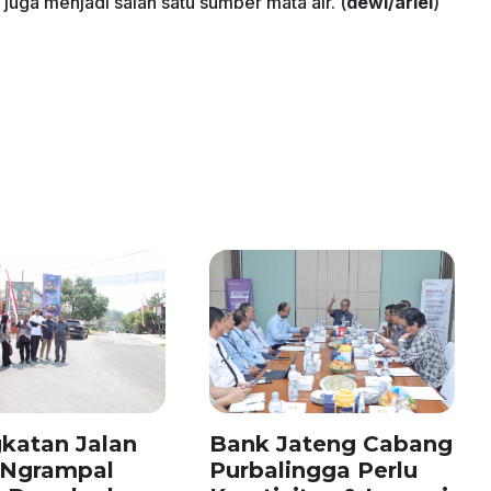
juga menjadi salah satu sumber mata air. (
dewi/ariel
)
katan Jalan
Bank Jateng Cabang
–Ngrampal
Purbalingga Perlu