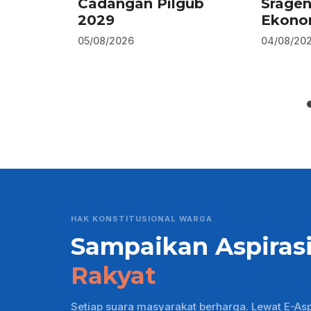
Cadangan Pilgub
Srage
2029
Ekono
05/08/2026
04/08/20
HAK KONSTITUSIONAL WARGA
Sampaikan Aspiras
Rakyat
Setiap suara masyarakat berharga. Lewat E-As