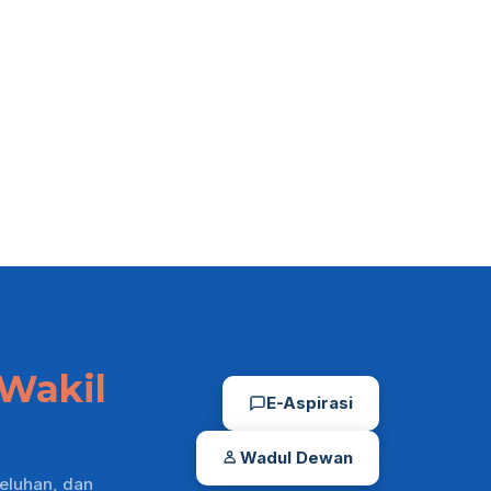
Sapi
Komisi A Cari
Informasi ke Sr
03/08/2026
03/08/2026
Wakil
E-Aspirasi
Wadul Dewan
eluhan, dan