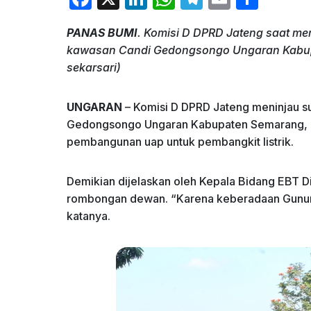
a
n
h
el
m
h
PANAS BUMI
. Komisi D DPRD Jateng saat me
c
k
at
e
ai
ar
kawasan Candi Gedongsongo Ungaran Kabupa
e
e
s
gr
l
e
sekarsari)
b
dI
A
a
o
n
p
m
UNGARAN
– Komisi D DPRD Jateng meninjau s
Gedongsongo Ungaran Kabupaten Semarang, Ju
o
p
pembangunan uap untuk pembangkit listrik.
k
Demikian dijelaskan oleh Kepala Bidang EBT D
rombongan dewan. “Karena keberadaan Gunung
katanya.