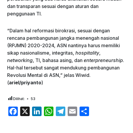
dan transparan sesuai dengan aturan dan
penggunaan TI.
“Dalam hal reformasi birokrasi, sesuai dengan
rencana pembangunan jangka menengah nasional
(RPJMN) 2020-2024, ASN nantinya harus memiliki
sikap nasionalisme, integritas,
hospitality
,
networking
, TI, bahasa asing, dan
enterpreneurship
.
Hal-hal tersebut sangat mendukung pembangunan
Revolusi Mental di ASN,” jelas Wiwid.
(
ariel/priyanto
)
Dilihat:
53
F
X
Li
W
T
E
S
a
n
h
el
m
h
c
k
at
e
ai
ar