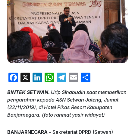
F
X
Li
W
T
E
S
a
n
h
el
m
h
BINTEK SETWAN.
Urip Sihabudin saat memberikan
c
k
at
e
ai
ar
pengarahan kepada ASN Setwan Jateng, Jumat
e
e
s
gr
l
e
(22/11/2019), di Hotel Pikas Resort Kabupaten
b
dI
A
a
Banjarnegara. (foto rahmat yasir widayat)
o
n
p
m
BANJARNEGARA –
Sekretariat DPRD (Setwan)