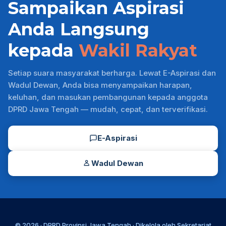
Sampaikan Aspirasi
Anda Langsung
kepada
Wakil Rakyat
Setiap suara masyarakat berharga. Lewat E-Aspirasi dan
Wadul Dewan, Anda bisa menyampaikan harapan,
keluhan, dan masukan pembangunan kepada anggota
DPRD Jawa Tengah — mudah, cepat, dan terverifikasi.
E-Aspirasi
Wadul Dewan
© 2026 ·
DPRD Provinsi Jawa Tengah
· Dikelola oleh
Sekretariat