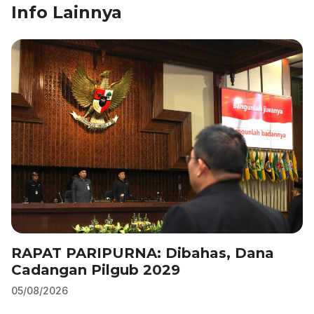
Info Lainnya
e
e
s
gr
l
e
b
dI
A
a
o
n
p
m
o
p
k
RAPAT PARIPURNA: Dibahas, Dana
Cadangan Pilgub 2029
05/08/2026