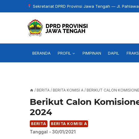
Skip
Sekretariat DPRD Provinsi Jawa Tengah — Jl. Pahlaw
to
content
BERANDA
PROFIL
PIMPINAN
DAPIL
FRAKS
/
BERITA
/
BERITA KOMISI A
/
BERIKUT CALON KOMISIONER
Berikut Calon Komisione
2024
BERITA
BERITA KOMISI A
Tanggal -
30/01/2021