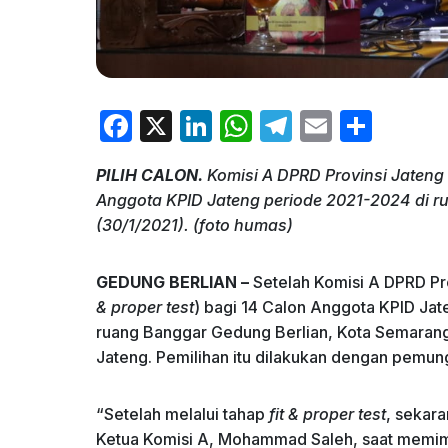
F
X
Li
W
T
E
S
a
n
h
el
m
h
PILIH CALON.
Komisi A DPRD Provinsi Jaten
c
k
at
e
ai
ar
Anggota KPID Jateng periode 2021-2024 di r
e
e
s
gr
l
e
(30/1/2021). (foto humas)
b
dI
A
a
o
n
p
m
GEDUNG BERLIAN –
Setelah Komisi A DPRD Pr
& proper test
) bagi 14 Calon Anggota KPID Jat
o
p
ruang Banggar Gedung Berlian, Kota Semarang
k
Jateng. Pemilihan itu dilakukan dengan pemun
“Setelah melalui tahap
fit & proper test
, sekara
Ketua Komisi A, Mohammad Saleh, saat memim