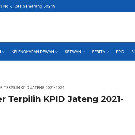
an No.7, Kota Semarang 50249
I
KELENGKAPAN DEWAN
SETWAN
BERITA
PPID
S
 TERPILIH KPID JATENG 2021-2024
r Terpilih KPID Jateng 2021-