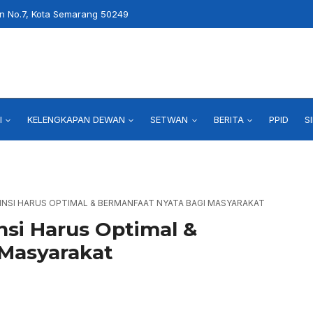
an No.7, Kota Semarang 50249
I
KELENGKAPAN DEWAN
SETWAN
BERITA
PPID
S
INSI HARUS OPTIMAL & BERMANFAAT NYATA BAGI MASYARAKAT
insi Harus Optimal &
 Masyarakat