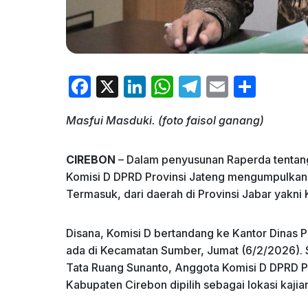
F
X
Li
W
T
E
S
a
n
h
el
m
h
Masfui Masduki. (foto faisol ganang)
c
k
at
e
ai
ar
e
e
s
gr
l
e
CIREBON
– Dalam penyusunan Raperda tentang 
b
dI
A
a
Komisi D DPRD Provinsi Jateng mengumpulkan s
o
n
p
m
Termasuk, dari daerah di Provinsi Jabar yakni
o
p
Disana, Komisi D bertandang ke Kantor Dinas
k
ada di Kecamatan Sumber, Jumat (6/2/2026). 
Tata Ruang Sunanto, Anggota Komisi D DPRD 
Kabupaten Cirebon dipilih sebagai lokasi kajia