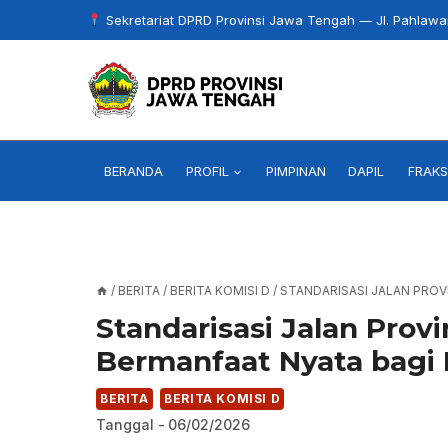
Skip
Sekretariat DPRD Provinsi Jawa Tengah — Jl. Pahlaw
to
content
BERANDA
PROFIL
PIMPINAN
DAPIL
FRAKS
/
BERITA
/
BERITA KOMISI D
/
STANDARISASI JALAN PROV
Standarisasi Jalan Prov
Bermanfaat Nyata bagi
BERITA
BERITA KOMISI D
Tanggal -
06/02/2026