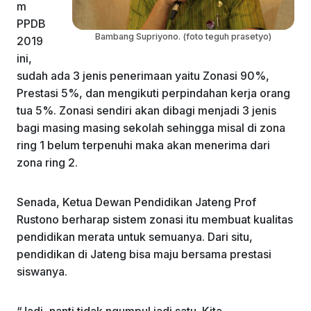
m
PPDB
Bambang Supriyono. (foto teguh prasetyo)
2019
ini,
sudah ada 3 jenis penerimaan yaitu Zonasi 90%,
Prestasi 5%, dan mengikuti perpindahan kerja orang
tua 5%. Zonasi sendiri akan dibagi menjadi 3 jenis
bagi masing masing sekolah sehingga misal di zona
ring 1 belum terpenuhi maka akan menerima dari
zona ring 2.
Senada, Ketua Dewan Pendidikan Jateng Prof
Rustono berharap sistem zonasi itu membuat kualitas
pendidikan merata untuk semuanya. Dari situ,
pendidikan di Jateng bisa maju bersama prestasi
siswanya.
“Jadi, nanti tidak ngumpul jadi satu. Kita