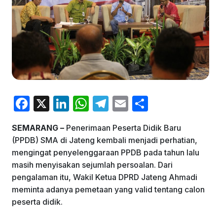
F
X
Li
W
T
E
S
a
n
h
el
m
h
SEMARANG –
Penerimaan Peserta Didik Baru
c
k
at
e
ai
ar
(PPDB) SMA di Jateng kembali menjadi perhatian,
e
e
s
gr
l
e
mengingat penyelenggaraan PPDB pada tahun lalu
b
dI
A
a
masih menyisakan sejumlah persoalan. Dari
pengalaman itu, Wakil Ketua DPRD Jateng Ahmadi
o
n
p
m
meminta adanya pemetaan yang valid tentang calon
o
p
peserta didik.
k