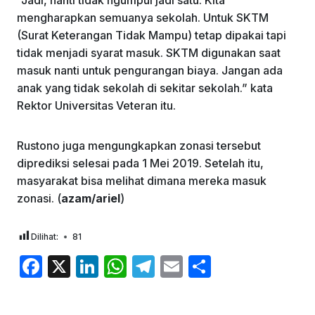
mengharapkan semuanya sekolah. Untuk SKTM
(Surat Keterangan Tidak Mampu) tetap dipakai tapi
tidak menjadi syarat masuk. SKTM digunakan saat
masuk nanti untuk pengurangan biaya. Jangan ada
anak yang tidak sekolah di sekitar sekolah.” kata
Rektor Universitas Veteran itu.
Rustono juga mengungkapkan zonasi tersebut
diprediksi selesai pada 1 Mei 2019. Setelah itu,
masyarakat bisa melihat dimana mereka masuk
zonasi. (
azam/ariel
)
Dilihat:
81
F
X
Li
W
T
E
S
a
n
h
el
m
h
c
k
at
e
ai
ar