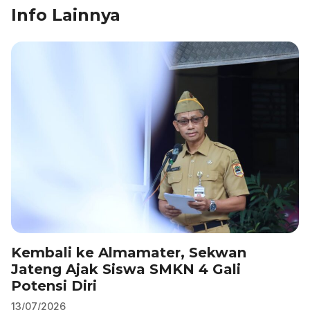
Info Lainnya
e
e
s
gr
l
e
b
dI
A
a
o
n
p
m
o
p
k
Kembali ke Almamater, Sekwan
Jateng Ajak Siswa SMKN 4 Gali
Potensi Diri
13/07/2026