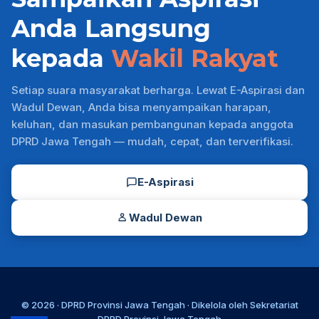
Anda Langsung
kepada
Wakil Rakyat
Setiap suara masyarakat berharga. Lewat E-Aspirasi dan
Wadul Dewan, Anda bisa menyampaikan harapan,
keluhan, dan masukan pembangunan kepada anggota
DPRD Jawa Tengah — mudah, cepat, dan terverifikasi.
E-Aspirasi
Wadul Dewan
© 2026 ·
DPRD Provinsi Jawa Tengah
· Dikelola oleh
Sekretariat