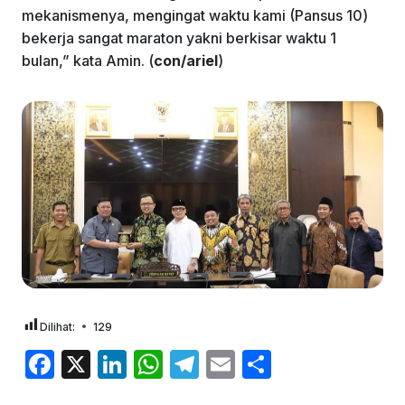
mekanismenya, mengingat waktu kami (Pansus 10)
bekerja sangat maraton yakni berkisar waktu 1
bulan,” kata Amin. (
con/ariel
)
Dilihat:
129
F
X
Li
W
T
E
S
a
n
h
el
m
h