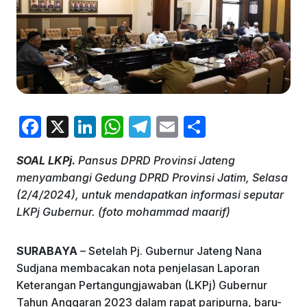
F
X
Li
W
T
E
S
a
n
h
el
m
h
SOAL
LKPj.
Pansus DPRD Provinsi Jateng
c
k
at
e
ai
ar
menyambangi Gedung DPRD Provinsi Jatim, Selasa
e
e
s
gr
l
e
(2/4/2024), untuk mendapatkan informasi seputar
b
dI
A
a
LKPj Gubernur. (foto mohammad maarif)
o
n
p
m
SURABAYA
– Setelah Pj. Gubernur Jateng Nana
o
p
Sudjana membacakan nota penjelasan Laporan
k
Keterangan Pertangungjawaban (LKPj) Gubernur
Tahun Anggaran 2023 dalam rapat paripurna, baru-