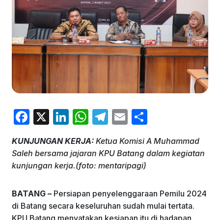
F
X
Li
W
T
E
S
a
n
h
el
m
h
KUNJUNGAN KERJA:
Ketua Komisi A Muhammad
c
k
at
e
ai
ar
Saleh bersama jajaran KPU Batang dalam kegiatan
e
e
s
gr
l
e
kunjungan kerja.(foto: mentaripagi)
b
dI
A
a
o
n
p
m
BATANG –
Persiapan penyelenggaraan Pemilu 2024
di Batang secara keseluruhan sudah mulai tertata.
o
p
KPU Batang menyatakan kesiapan itu di hadapan